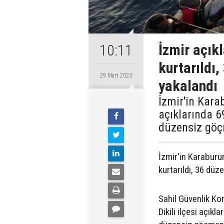
İzmir açık
10:11
kurtarıldı
29 Mart 2023
yakalandı
İzmir'in Karab
açıklarında 6
düzensiz göç
İzmir'in Karaburun
kurtarıldı, 36 dü
Sahil Güvenlik Ko
Dikili ilçesi açık