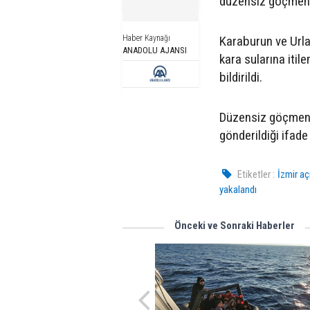
düzensiz göçmen y
Haber Kaynağı
Karaburun ve Urla 
ANADOLU AJANSI
kara sularına itil
bildirildi.
Düzensiz göçmenle
gönderildiği ifade 
Etiketler :
İzmir aç
yakalandı
Önceki ve Sonraki Haberler