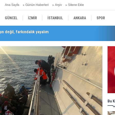
Ana Sayfa
Günün Haberleri
Arşiv
Sitene Ekle
GÜNCEL
İZMİR
İSTANBUL
ANKARA
SPOR
Barış Selçuk saygıyla anıldı
YEREL
SAĞLIK
EKONOMİ
POLİTİKA
Bu K