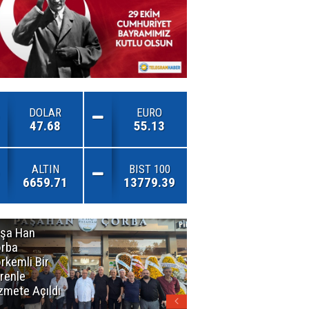
DOLAR
EURO
47.68
55.13
ALTIN
BIST 100
6659.71
13779.39
şa Han
İnsan En Çok
rba
Açamadığı
rkemli Bir
Kapıları
renle
Hatırlar
zmete Açıldı