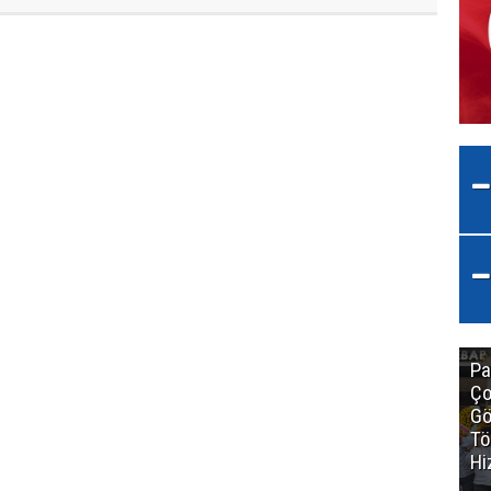
Pa
Ço
Gö
Tö
Hi