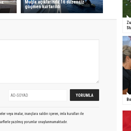
iz
Muğla açıklarında 16 düzensiz
göçmen kurtarıldı
Zu
St
Bo
er veya imalar, inançlara saldırı içeren, imla kuralları ile
arflerle yazılmış yorumlar onaylanmamaktadır.