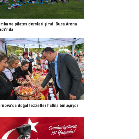
mba ve pilates dersleri şimdi Buca Arena
adı’nda
rnova’da doğal lezzetler halkla buluşuyor