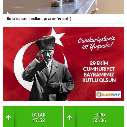
Buca’da can dostlara yuva seferberliği
DOLAR
EURO
47.58
55.06