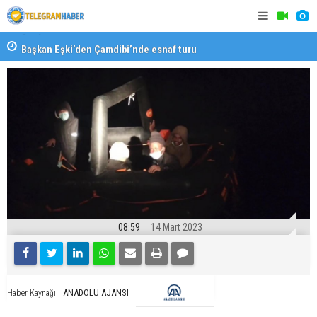
Başkan Eşki’den Çamdibi’nde esnaf turu
Halk isted
08:59
14 Mart 2023
ANADOLU AJANSI
Haber Kaynağı