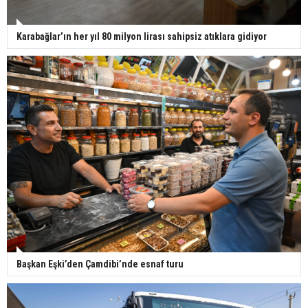
Karabağlar’ın her yıl 80 milyon lirası sahipsiz atıklara gidiyor
Başkan Eşki’den Çamdibi’nde esnaf turu