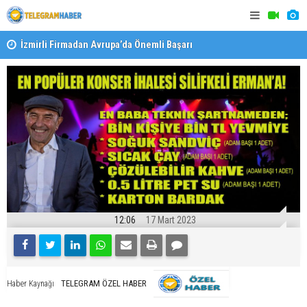
İzmirli Firmadan Avrupa’da Önemli Başarı
Özel Okulla
Devlet Oku
12:06
17 Mart 2023
TELEGRAM ÖZEL HABER
Haber Kaynağı