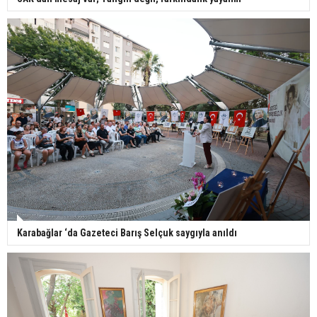
Karabağlar ‘da Gazeteci Barış Selçuk saygıyla anıldı