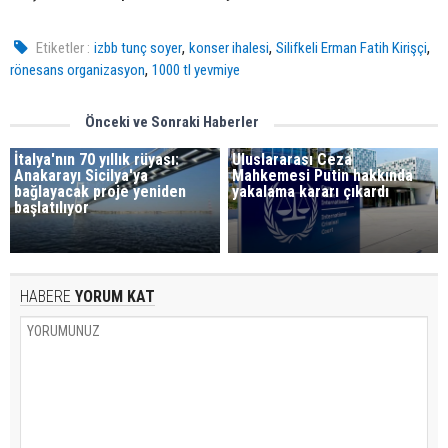
,
,
,
Etiketler :
izbb tunç soyer
konser ihalesi
Silifkeli Erman Fatih Kirişçi
,
rönesans organizasyon
1000 tl yevmiye
Önceki ve Sonraki Haberler
İtalya'nın 70 yıllık rüyası:
Uluslararası Ceza
Anakarayı Sicilya'ya
Mahkemesi Putin hakkında
bağlayacak proje yeniden
yakalama kararı çıkardı
başlatılıyor
HABERE
YORUM KAT