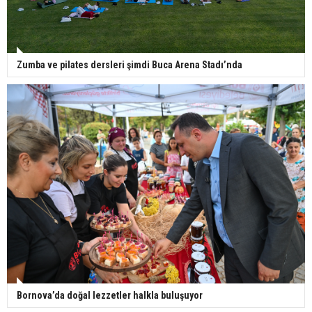
Zumba ve pilates dersleri şimdi Buca Arena Stadı’nda
Bornova’da doğal lezzetler halkla buluşuyor