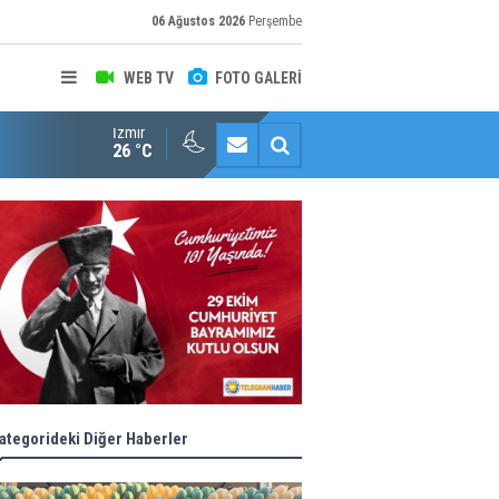
06 Ağustos 2026
Perşembe
WEB TV
FOTO GALERİ
İzmir
Halk istedi, ESHOT düzenledi
26 °C
ategorideki Diğer Haberler