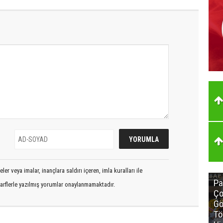
er veya imalar, inançlara saldırı içeren, imla kuralları ile
Pa
arflerle yazılmış yorumlar onaylanmamaktadır.
Ço
Gö
Tö