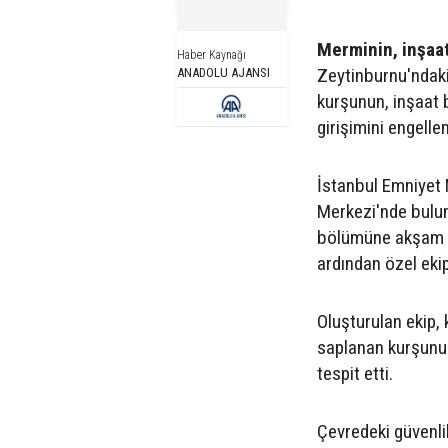
Merminin, inşaat
Haber Kaynağı
Zeytinburnu'ndaki 
ANADOLU AJANSI
kurşunun, inşaat 
girişimini engelle
İstanbul Emniyet 
Merkezi'nde bulun
bölümüne akşam s
ardından özel eki
Oluşturulan ekip,
saplanan kurşunun,
tespit etti.
Çevredeki güvenlik