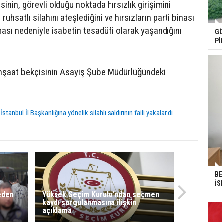
isinin, görevli olduğu noktada hırsızlık girişimini
uhsatlı silahını ateşlediğini ve hırsızların parti binası
ası nedeniyle isabetin tesadüfi olarak yaşandığını
GÖ
Pİ
inşaat bekçisinin Asayiş Şube Müdürlüğündeki
 İstanbul İl Başkanlığına yönelik silahlı saldırının faili yakalandı
BE
İS
 eden
Yüksek Seçim Kurulu'ndan seçmen
kaydı sorgulanmasına ilişkin
açıklama