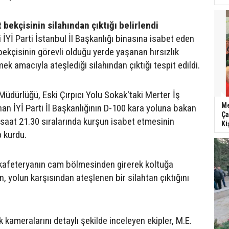
 bekçisinin silahından çıktığı belirlendi
İYİ Parti İstanbul İl Başkanlığı binasına isabet eden
bekçisinin görevli olduğu yerde yaşanan hırsızlık
mek amacıyla ateşlediği silahından çıktığı tespit edildi.
Müdürlüğü, Eski Çırpıcı Yolu Sokak'taki Merter İş
Me
an İYİ Parti İl Başkanlığının D-100 kara yoluna bakan
Ça
aat 21.30 sıralarında kurşun isabet etmesinin
Ki
p kurdu.
 kafeteryanın cam bölmesinden girerek koltuğa
 yolun karşısından ateşlenen bir silahtan çıktığını
 kameralarını detaylı şekilde inceleyen ekipler, M.E.