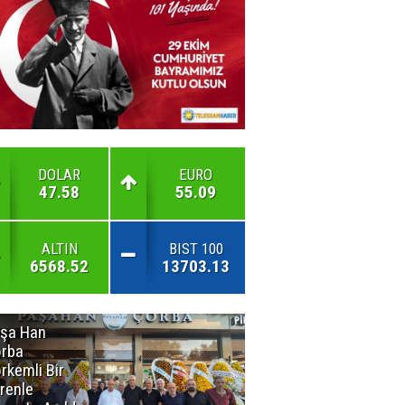
DOLAR
EURO
47.58
55.09
ALTIN
BIST 100
6568.52
13703.13
şa Han
İnsan En Çok
rba
Açamadığı
rkemli Bir
Kapıları
renle
Hatırlar