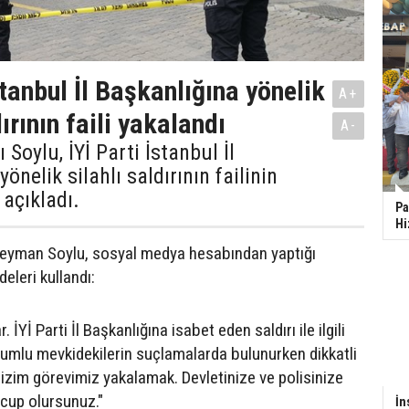
stanbul İl Başkanlığına yönelik
A+
dırının faili yakalandı
A-
ı Soylu, İYİ Parti İstanbul İl
önelik silahlı saldırının failinin
 açıkladı.
Pa
Hi
üleyman Soylu, sosyal medya hesabından yaptığı
eleri kullandı:
. İYİ Parti İl Başkanlığına isabet eden saldırı ile ilgili
orumlu mevkidekilerin suçlamalarda bulunurken dikkatli
Bizim görevimiz yakalamak. Devletinize ve polisinize
hcup olursunuz."
İn