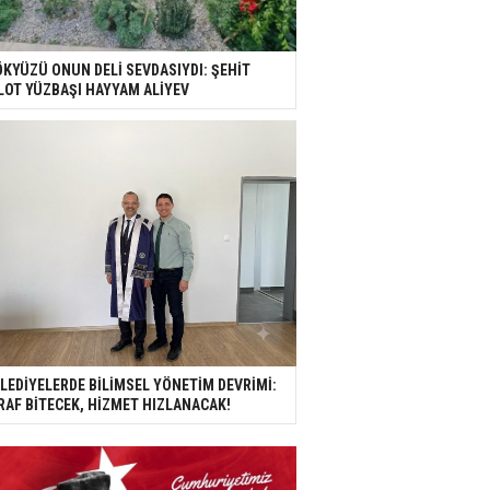
KYÜZÜ ONUN DELİ SEVDASIYDI: ŞEHİT
LOT YÜZBAŞI HAYYAM ALİYEV
LEDİYELERDE BİLİMSEL YÖNETİM DEVRİMİ:
RAF BİTECEK, HİZMET HIZLANACAK!