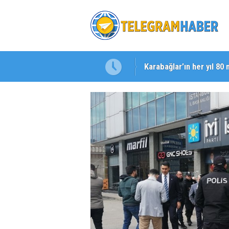
Karabağlar’ın her yıl 80 
Başkan Eşki’den Çamdib