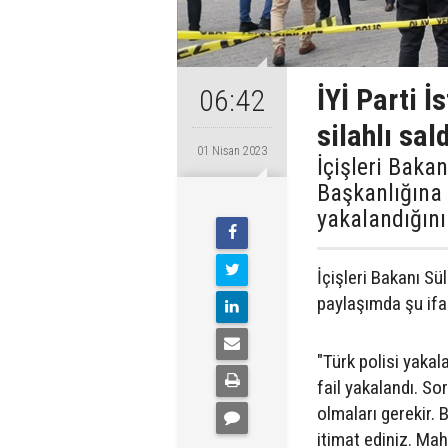
İYİ Parti İ
06:42
silahlı sal
01 Nisan 2023
İçişleri Bakan
Başkanlığına y
yakalandığını
İçişleri Bakanı S
paylaşımda şu ifad
"Türk polisi yakalar
fail yakalandı. S
olmaları gerekir. 
itimat ediniz. Ma