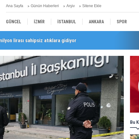
Ana Sayfa
Günün Haberleri
Arşiv
Sitene Ekle
GÜNCEL
İZMİR
İSTANBUL
ANKARA
SPOR
milyon lirası sahipsiz atıklara gidiyor
i’nde esnaf turu
YEREL
SAĞLIK
EKONOMİ
POLİTİKA
Bu K