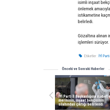
isimli inşaat bekç
önlemek amacıyla r
istikametine kaçm
belirledi.
Gözaltına alınan 
işlemleri sürüyor.
Etiketler :
İYİ Parti
Önceki ve Sonraki Haberler
İYİ Parti İl Başkanlığına isabet
merminin, inşaat bekçisinin
silahından çıktığı belirlendi