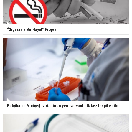
“Sigarasız Bir Hayat” Projesi
Belçika'da M çiçeği virüsünün yeni varyantı ilk kez tespit edildi