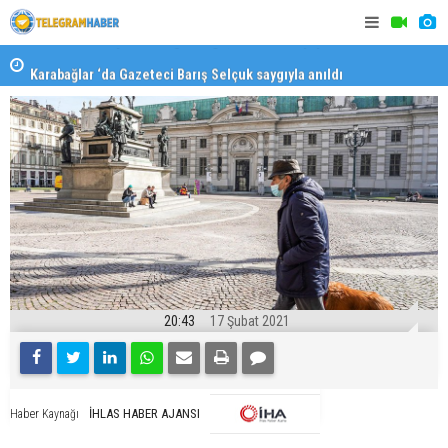
Karabağlar ‘da Gazeteci Barış Selçuk saygıyla anıldı
Konaklı ka
20:43
17 Şubat 2021
İHLAS HABER AJANSI
Haber Kaynağı