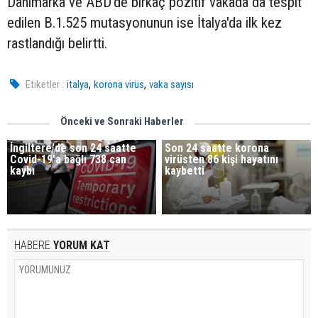
Danimarka ve ABD'de birkaç pozitif vakada da tespit
edilen B.1.525 mutasyonunun ise İtalya'da ilk kez
rastlandığı belirtti.
,
,
Etiketler :
italya
korona virüs
vaka sayısı
Önceki ve Sonraki Haberler
İngiltere'de son 24 saatte
Son 24 saatte korona
Covid-19'a bağlı 738 can
virüsten 86 kişi hayatını
kaybı
kaybetti
HABERE
YORUM KAT