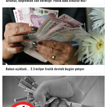
Afranur, depremde can vermişti: Panik atak öldürür mü?
Bakan açıkladı... 3.3 milyar liralık destek bugün yatıyor