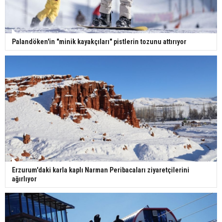
Palandöken'in "minik kayakçıları" pistlerin tozunu attırıyor
Erzurum'daki karla kaplı Narman Peribacaları ziyaretçilerini
ağırlıyor