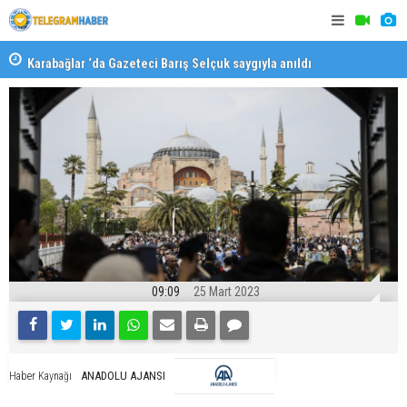
Karabağlar ‘da Gazeteci Barış Selçuk saygıyla anıldı
Konaklı ka
09:09
25 Mart 2023
ANADOLU AJANSI
Haber Kaynağı