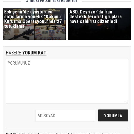
Önceki ve Sonraki Haberler
Eskişehir'de uyuşturucu
ABD, Deyrizor'da İran
satıcılarına yönelik "Kökünü
destekli terörist gruplara
Kurutma Operasyonu"nda 27
hava saldırısı düzenledi
tutuklama
HABERE
YORUM KAT