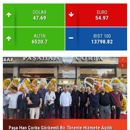
DOLAR
EURO
47.69
54.97
ALTIN
BIST 100
6520.7
13798.82
Paşa Han Çorba Görkemli Bir Törenle Hizmete Açıldı