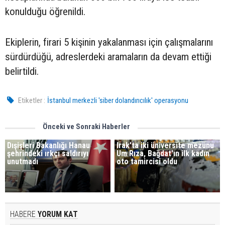
konulduğu öğrenildi.
Ekiplerin, firari 5 kişinin yakalanması için çalışmalarını
sürdürdüğü, adreslerdeki aramaların da devam ettiği
belirtildi.
Etiketler :
İstanbul merkezli 'siber dolandırıcılık' operasyonu
Önceki ve Sonraki Haberler
Dışişleri Bakanlığı Hanau
Irak'ta iki üniversite mezunu
şehrindeki ırkçı saldırıyı
Um Rıza, Bağdat'ın ilk kadın
unutmadı
oto tamircisi oldu
HABERE
YORUM KAT