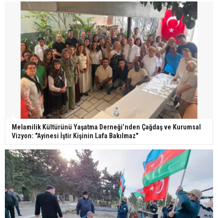
Melamilik Kültürünü Yaşatma Derneği’nden Çağdaş ve Kurumsal
Vizyon: "Ayinesi İştir Kişinin Lafa Bakılmaz"