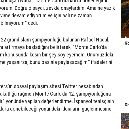
a konuşan Nadal, "Monte Carlo'da korta döneceğimi
iyorum. Doğru olsaydı, zevkle onaylardım. Ama ne yazık
vime devam ediyorum ve işin aslı ne zaman
bilmiyorum." dedi.
e 22 grand slam şampiyonluğu bulunan Rafael Nadal,
Gö
ı artırmaya başladığını belirterek, "Monte Carlo'da
ğim konusunda kesin bir şey söyleyemem. Önümüzdeki
şme yaşanırsa, bunu basınla paylaşacağım." ifadelerini
rs'ın sosyal paylaşım sitesi Twitter hesabından
sakatlığa rağmen Monte Carlo'da 12. şampiyonluğuna
lir." yönünde yapılan değerlendirme, İspanyol tenisçinin
Gö
tlara dönebileceği yönündeki iddiaların güçlenmesine