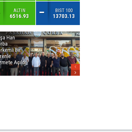
ALTIN
BIST 100
6516.93
13703.13
şa Han
İnsan En Çok
rba
Açamadığı
rkemli Bir
Kapıları
renle
Hatırlar
zmete Açıldı