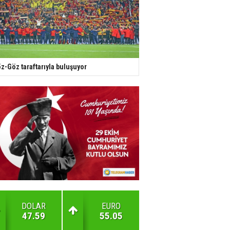
z-Göz taraftarıyla buluşuyor
DOLAR
EURO
47.59
55.05