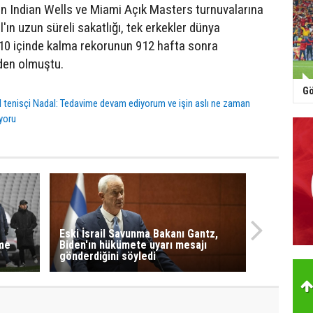
 Indian Wells ve Miami Açık Masters turnuvalarına
ın uzun süreli sakatlığı, tek erkekler dünya
 10 içinde kalma rekorunun 912 hafta sonra
den olmuştu.
Gö
l tenisçi Nadal: Tedavime devam ediyorum ve işin aslı ne zaman
yoru
Eski İsrail Savunma Bakanı Gantz,
eme
Biden'ın hükümete uyarı mesajı
gönderdiğini söyledi