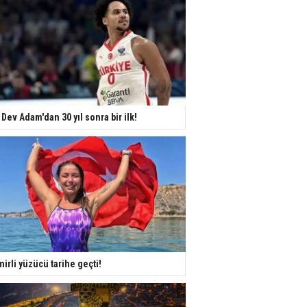
 Dev Adam'dan 30 yıl sonra bir ilk!
mirli yüzücü tarihe geçti!