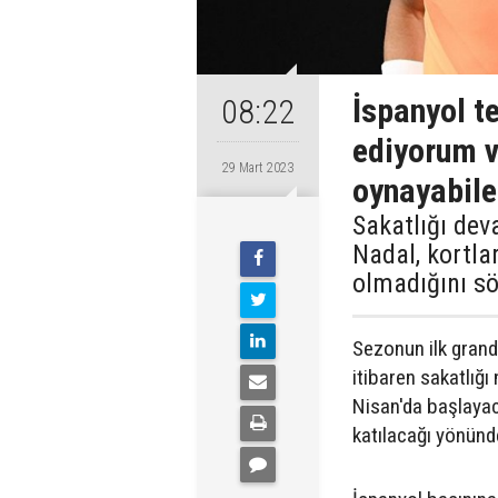
İspanyol t
08:22
ediyorum v
29 Mart 2023
oynayabil
Sakatlığı dev
Nadal, kortla
olmadığını sö
Sezonun ilk grand
itibaren sakatlığı
Nisan'da başlayac
katılacağı yönünde