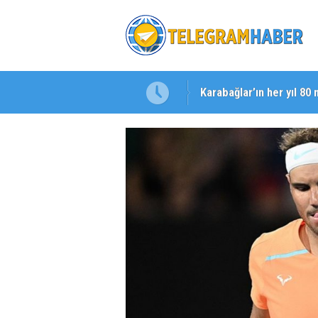
Karabağlar’ın her yıl 80 
Başkan Eşki’den Çamdib