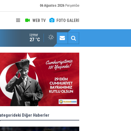
06 Ağustos 2026
Perşembe
WEB TV
FOTO GALERİ
İzmir
Halk istedi, ESHOT düzenledi
27 °C
ategorideki Diğer Haberler