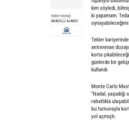
İspanyol basının
kim söyledi, bilm
ki yapamam. Teda
Haber Kaynağı
ANADOLU AJANSI
oynayabileceğimi 
Tekler kariyerind
antrenman dozajın
korta çıkabilece
günlerde bir geli
kullandı.
Monte Carlo Maste
"Nadal, yaşadığı 
rahatlıkla ulaşabi
bu turnuvayla kor
yol açmıştı.