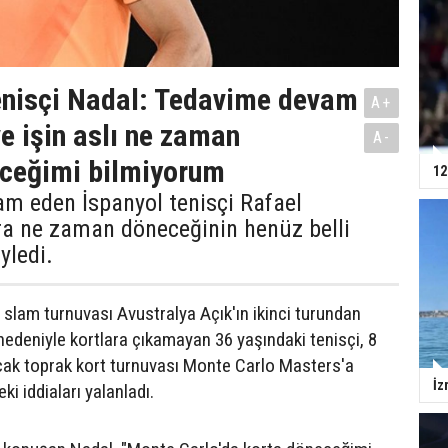
enisçi Nadal: Tedavime devam
A+
e işin aslı ne zaman
A-
eceğimi bilmiyorum
12
am eden İspanyol tenisçi Rafael
ra ne zaman döneceğinin henüz belli
yledi.
 slam turnuvası Avustralya Açık'ın ikinci turundan
 nedeniyle kortlara çıkamayan 36 yaşındaki tenisçi, 8
ak toprak kort turnuvası Monte Carlo Masters'a
İz
ki iddiaları yalanladı.