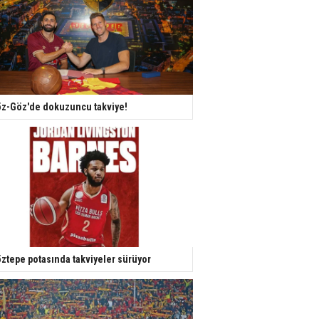
z-Göz'de dokuzuncu takviye!
ztepe potasında takviyeler sürüyor