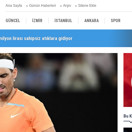
Ana Sayfa
Günün Haberleri
Arşiv
Sitene Ekle
GÜNCEL
İZMİR
İSTANBUL
ANKARA
SPOR
milyon lirası sahipsiz atıklara gidiyor
i’nde esnaf turu
YEREL
SAĞLIK
EKONOMİ
POLİTİKA
Bu K