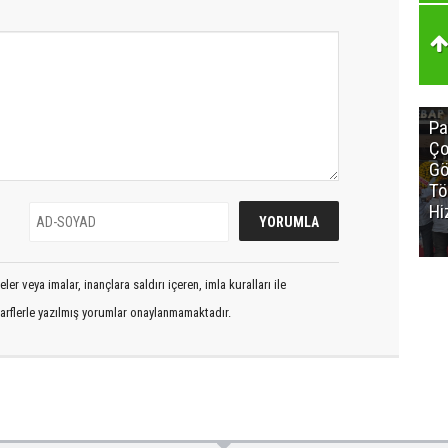
Pa
Ço
Gö
Tö
Hi
er veya imalar, inançlara saldırı içeren, imla kuralları ile
arflerle yazılmış yorumlar onaylanmamaktadır.