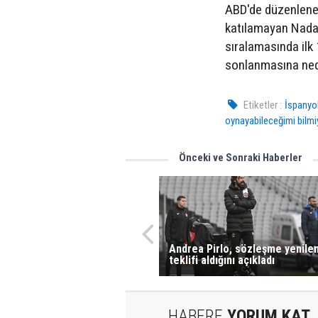
ABD'de düzenlenen
katılamayan Nadal'
sıralamasında ilk
sonlanmasına ne
Etiketler :
İspanyo
oynayabileceğimi bilmi
Önceki ve Sonraki Haberler
Andrea Pirlo, sözleşme yenil
teklifi aldığını açıkladı
HABERE
YORUM KAT