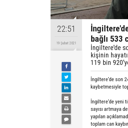
İngiltere'
22:51
bağlı 533 
19 Şubat 2021
İngiltere'de 
kişinin hayat
119 bin 920'y
İngiltere'de son 2
kaybetmesiyle top
İngiltere'de yeni 
sayısı artmaya dev
yapılan açıklamada
toplam can kaybını