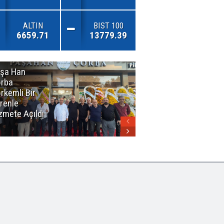
ALTIN
BIST 100
6659.71
13779.39
şa Han
İnsan En Çok
rba
Açamadığı
rkemli Bir
Kapıları
renle
Hatırlar
zmete Açıldı