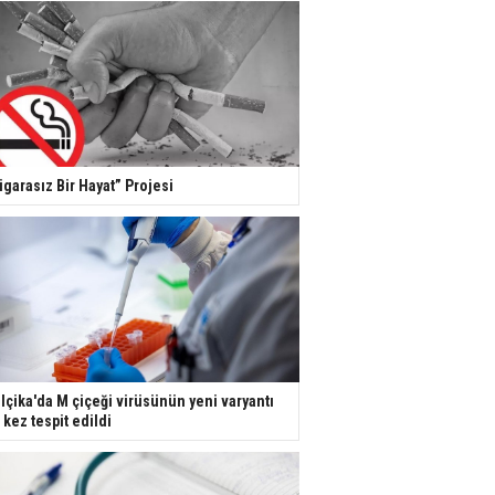
igarasız Bir Hayat” Projesi
lçika'da M çiçeği virüsünün yeni varyantı
k kez tespit edildi