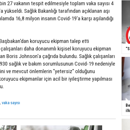
bin 27 vakanın tespit edilmesiyle toplam vaka sayısı 4
a yükseldi. Sağlık Bakanlığı tarafından açıklanan aşı
plamda 16,8 milyon insanın Covid-19'a karşı aşılandığı
ı Başbakan'dan koruyucu ekipman talep etti
k çalışanları daha donanımlı kişisel koruyucu ekipman
“S
kan Boris Johnson'a çağrıda bulundu. Sağlık çalışanları
z 930 sağlık ve bakım sorumlusunun Covid-19 nedeniyle
ğini ve mevcut önlemlerin "yetersiz" olduğunu
 koruyucu ekipmanlar için acil bir iyileştirme yapılması
u.
,
vaka sayısı
Be
il