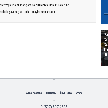
er veya imalar, inançlara saldırı içeren, imla kuralları ile
arflerle yazılmış yorumlar onaylanmamaktadır.
Pa
Ço
Gö
Tö
Hi
Ana Sayfa
Künye
İletişim
RSS
0 (507) 507-2535