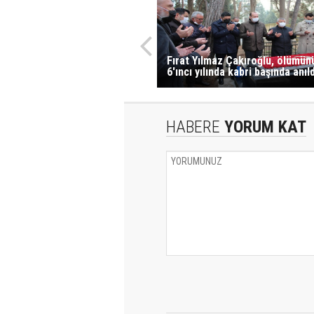
Fırat Yılmaz Çakıroğlu, ölümün
6'ıncı yılında kabri başında anıld
HABERE
YORUM KAT