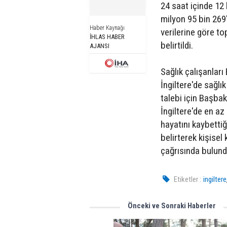
24 saat içinde 12 
milyon 95 bin 269'
Haber Kaynağı
verilerine göre to
İHLAS HABER
belirtildi.
AJANSI
Sağlık çalışanlar
İngiltere'de sağlı
talebi için Başba
İngiltere'de en a
hayatını kaybetti
belirterek kişisel
çağrısında bulund
Etiketler :
ingiltere
Önceki ve Sonraki Haberler