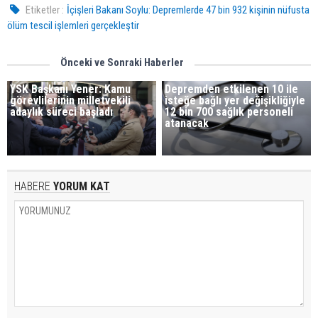
Etiketler :
İçişleri Bakanı Soylu: Depremlerde 47 bin 932 kişinin nüfusta
ölüm tescil işlemleri gerçekleştir
Önceki ve Sonraki Haberler
YSK Başkanı Yener: Kamu
Depremden etkilenen 10 ile
görevlilerinin milletvekili
isteğe bağlı yer değişikliğiyle
adaylık süreci başladı
12 bin 700 sağlık personeli
atanacak
HABERE
YORUM KAT