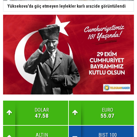
Yüksekova'da göç etmeyen leylekler karlı arazide görüntülendi
DOLAR
EURO
47.58
55.07
ALTIN
BIST 100