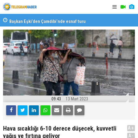
Başkan Eşki’den Çamdibi’nde esnaf turu
Halk isted
09:43
13 Mart 2023
Hava sıcaklığı 6-10 derece düşecek, kuvvetli
A+
yağış ve fırtına geliyor
A-