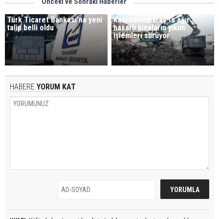
Önceki ve Sonraki Haberler
Türk Ticaret Bankası'na yeni
Kahramanmaraş'ta ağır
talip belli oldu
hasarlı binaların yıkım
işlemleri sürüyor
HABERE
YORUM KAT