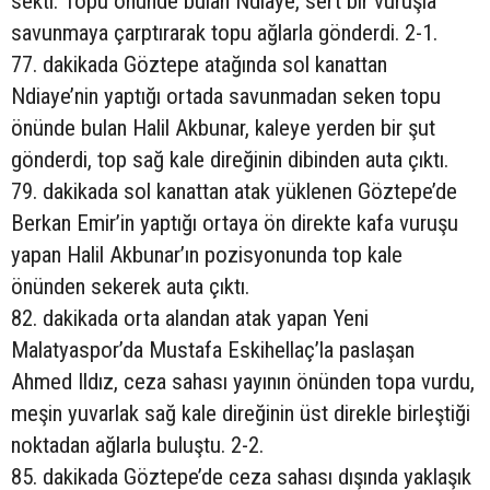
sekti. Topu önünde bulan Ndiaye, sert bir vuruşla
savunmaya çarptırarak topu ağlarla gönderdi. 2-1.
77. dakikada Göztepe atağında sol kanattan
Ndiaye’nin yaptığı ortada savunmadan seken topu
önünde bulan Halil Akbunar, kaleye yerden bir şut
gönderdi, top sağ kale direğinin dibinden auta çıktı.
79. dakikada sol kanattan atak yüklenen Göztepe’de
Berkan Emir’in yaptığı ortaya ön direkte kafa vuruşu
yapan Halil Akbunar’ın pozisyonunda top kale
önünden sekerek auta çıktı.
82. dakikada orta alandan atak yapan Yeni
Malatyaspor’da Mustafa Eskihellaç’la paslaşan
Ahmed Ildız, ceza sahası yayının önünden topa vurdu,
meşin yuvarlak sağ kale direğinin üst direkle birleştiği
noktadan ağlarla buluştu. 2-2.
85. dakikada Göztepe’de ceza sahası dışında yaklaşık