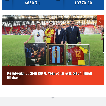
6659.71
13779.39
Kasapoğlu; Jübilen kutlu, yeni yolun açık olsun İsmail
Köybaşı!