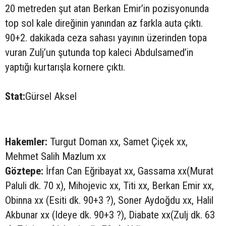
20 metreden şut atan Berkan Emir’in pozisyonunda
top sol kale direğinin yanından az farkla auta çıktı.
90+2. dakikada ceza sahası yayının üzerinden topa
vuran Zulj’un şutunda top kaleci Abdulsamed’in
yaptığı kurtarışla kornere çıktı.
Stat:
Gürsel Aksel
Hakemler:
Turgut Doman xx, Samet Çiçek xx,
Mehmet Salih Mazlum xx
Göztepe:
İrfan Can Eğribayat xx, Gassama xx(Murat
Paluli dk. 70 x), Mihojevic xx, Titi xx, Berkan Emir xx,
Obinna xx (Esiti dk. 90+3 ?), Soner Aydoğdu xx, Halil
Akbunar xx (Ideye dk. 90+3 ?), Diabate xx(Zulj dk. 63