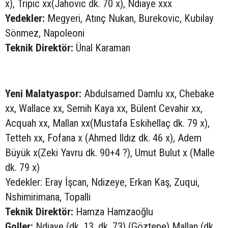
x), Tripic xx(Jahovic dk. 70 x), Ndiaye xxx
Yedekler:
Megyeri, Atınç Nukan, Burekovic, Kubilay
Sönmez, Napoleoni
Teknik Direktör:
Ünal Karaman
Yeni Malatyaspor:
Abdulsamed Damlu xx, Chebake
xx, Wallace xx, Semih Kaya xx, Bülent Cevahir xx,
Acquah xx, Mallan xx(Mustafa Eskihellaç dk. 79 x),
Tetteh xx, Fofana x (Ahmed Ildız dk. 46 x), Adem
Büyük x(Zeki Yavru dk. 90+4 ?), Umut Bulut x (Malle
dk. 79 x)
Yedekler: Eray İşcan, Ndizeye, Erkan Kaş, Zuqui,
Nshimirimana, Topalli
Teknik Direktör:
Hamza Hamzaoğlu
Goller:
Ndiaye (dk. 13, dk. 73) (Göztepe) Mallan (dk.