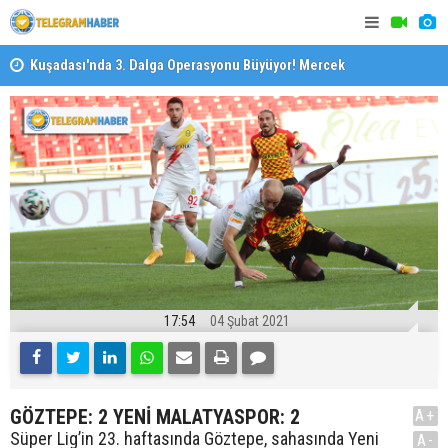
il
Kuşadası'nda 3. Dalga Operasyonu Büyüyor! Mercek
İzmirli Fi
Altındaki Dosya: 2023 İmar Planları
17:54
04 Şubat 2021
GÖZTEPE: 2 YENİ MALATYASPOR: 2
A+
Süper Lig’in 23. haftasında Göztepe, sahasında Yeni
A-