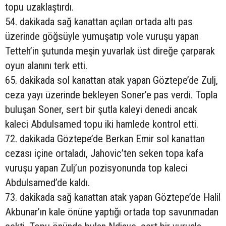
topu uzaklaştırdı.
54. dakikada sağ kanattan açılan ortada altı pas
üzerinde göğsüyle yumuşatıp vole vuruşu yapan
Tetteh’in şutunda meşin yuvarlak üst direğe çarparak
oyun alanını terk etti.
65. dakikada sol kanattan atak yapan Göztepe’de Zulj,
ceza yayı üzerinde bekleyen Soner’e pas verdi. Topla
buluşan Soner, sert bir şutla kaleyi denedi ancak
kaleci Abdulsamed topu iki hamlede kontrol etti.
72. dakikada Göztepe’de Berkan Emir sol kanattan
cezası içine ortaladı, Jahovic’ten seken topa kafa
vuruşu yapan Zulj’un pozisyonunda top kaleci
Abdulsamed’de kaldı.
73. dakikada sağ kanattan atak yapan Göztepe’de Halil
Akbunar’ın kale önüne yaptığı ortada top savunmadan