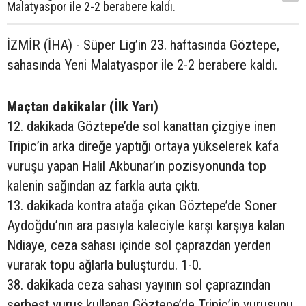
Malatyaspor ile 2-2 berabere kaldı.
İZMİR (İHA) - Süper Lig’in 23. haftasında Göztepe,
sahasında Yeni Malatyaspor ile 2-2 berabere kaldı.
Maçtan dakikalar (İlk Yarı)
12. dakikada Göztepe’de sol kanattan çizgiye inen
Tripic’in arka direğe yaptığı ortaya yükselerek kafa
vuruşu yapan Halil Akbunar’ın pozisyonunda top
kalenin sağından az farkla auta çıktı.
13. dakikada kontra atağa çıkan Göztepe’de Soner
Aydoğdu’nın ara pasıyla kaleciyle karşı karşıya kalan
Ndiaye, ceza sahası içinde sol çaprazdan yerden
vurarak topu ağlarla buluşturdu. 1-0.
38. dakikada ceza sahası yayının sol çaprazından
serbest vuruş kullanan Göztepe’de Tripic’in vuruşunu