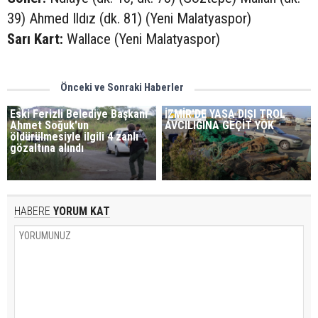
39) Ahmed Ildız (dk. 81) (Yeni Malatyaspor)
Sarı Kart:
Wallace (Yeni Malatyaspor)
Önceki ve Sonraki Haberler
Eski Ferizli Belediye Başkanı
İZMİR'DE YASA DIŞI TROL
Ahmet Soğuk'un
AVCILIĞINA GEÇİT YOK
öldürülmesiyle ilgili 4 zanlı
gözaltına alındı
HABERE
YORUM KAT