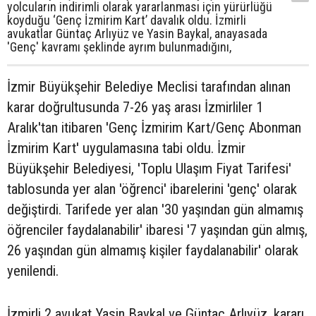
yolcuların indirimli olarak yararlanması için yürürlüğü
koyduğu ‘Genç İzmirim Kart’ davalık oldu. İzmirli
avukatlar Güntaç Arlıyüz ve Yasin Baykal, anayasada
'Genç' kavramı şeklinde ayrım bulunmadığını,
İzmir Büyükşehir Belediye Meclisi tarafından alınan
karar doğrultusunda 7-26 yaş arası İzmirliler 1
Aralık'tan itibaren 'Genç İzmirim Kart/Genç Abonman
İzmirim Kart' uygulamasına tabi oldu. İzmir
Büyükşehir Belediyesi, 'Toplu Ulaşım Fiyat Tarifesi'
tablosunda yer alan 'öğrenci' ibarelerini 'genç' olarak
değiştirdi. Tarifede yer alan '30 yaşından gün almamış
öğrenciler faydalanabilir' ibaresi '7 yaşından gün almış,
26 yaşından gün almamış kişiler faydalanabilir' olarak
yenilendi.
İzmirli 2 avukat Yasin Baykal ve Güntaç Arlıyüz, kararı