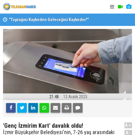
"Toprağını Kaybeden Geleceğini Kaybeder!"
SAK’dan mes
21:48
13 Aralık 2025
'Genç İzmirim Kart' davalık oldu!
A+
İzmir Büyükşehir Belediyesi'nin, 7-26 yaş arasındaki
A-