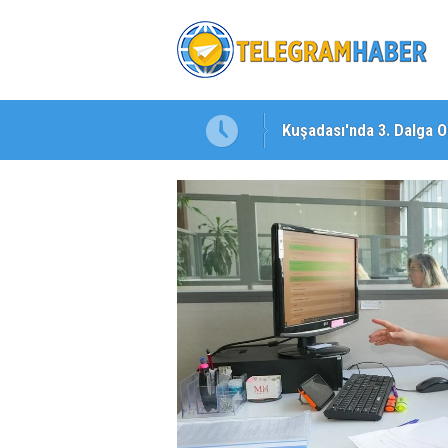
Kuşadası'nda 3. Dalga O
İzmirli Firmadan Avrupa