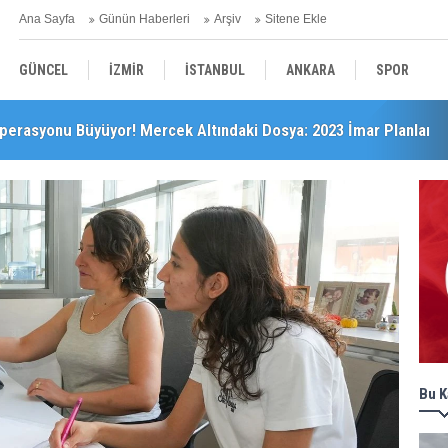
Ana Sayfa
Günün Haberleri
Arşiv
Sitene Ekle
GÜNCEL
İZMİR
İSTANBUL
ANKARA
SPOR
perasyonu Büyüyor! Mercek Altındaki Dosya: 2023 İmar Planları
’da Önemli Başarı
YEREL
SAĞLIK
EKONOMİ
POLİTİKA
Bu K