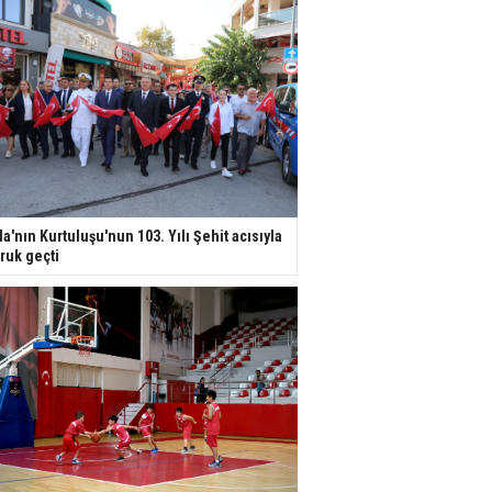
la'nın Kurtuluşu'nun 103. Yılı Şehit acısıyla
ruk geçti