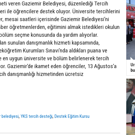
meti veren Gaziemir Belediyesi, düzenlediği Tercih
ri ile öğrencilere destek oluyor. Üniversite tercihlerini
, mesai saatleri içerisinde Gaziemir Belediyesi’ni
hber öğretmenlerden, eğitimini almak istedikleri okulun
e bölüm seçme konusunda da yardım alıyorlar.
dan sunulan danışmanlık hizmeti kapsamında,
eköğretim Kurumları Sınavı’nda aldıkları puana ve
e en uygun üniversite ve bölüm belirlenerek tercih
Ur
uyor. Gaziemir’de ikamet eden öğrenciler, 13 Ağustos’a
bu
cih danışmanlığı hizmetinden ücretsiz
,
,
 belediyesi
YKS tercih desteği
Destek Eğitim Kursu