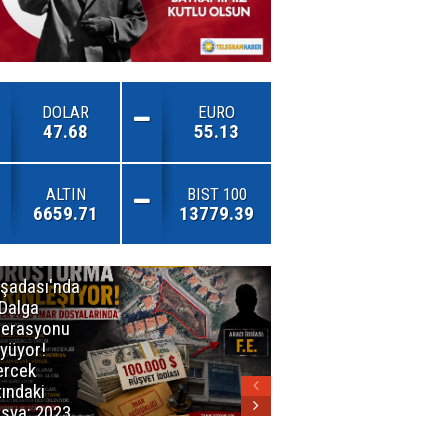
DOLAR
EURO
47.68
55.13
ALTIN
BIST 100
6659.71
13779.39
şadası'nda
İzmirli
 Dalga
Firmadan
erasyonu
Avrupa’da
yüyor!
Önemli Başarı
rcek
tındaki
sya: 2023
ar Planları