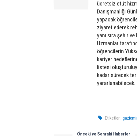
ücretsiz etüt hiz
Danışmanlığı Günle
yapacak öğrenciler
ziyaret ederek re
yanı sıra şehir v
Uzmanlar tarafın
öğrencilerin Yüks
kariyer hedeflerin
listesi oluşturul
kadar sürecek ter
yararlanabilecek.
Etiketler :
gaziemir
Önceki ve Sonraki Haberler