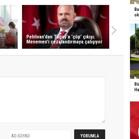
Ba
ok
Pehlivan'dan Tugay'a 'çöp' çıkışı:
Menemen'i cezalandırmaya çalışıyor
Bü
Ha