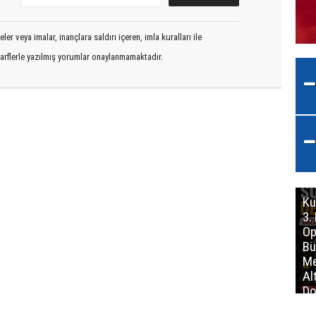
er veya imalar, inançlara saldırı içeren, imla kuralları ile
arflerle yazılmış yorumlar onaylanmamaktadır.
Ku
3.
Op
Bü
Me
Al
Do
İm