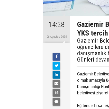
Gaziemir B
14:28
YKS tercih
06 Ağustos 2025
Gaziemir Bele
öğrencilere d
danışmanlık h
Günleri devam
Gaziemir Belediyes
olmak amacıyla üc
Danışmanlığı Günl
belediyeyi ziyare
Eğitimde fırsat e