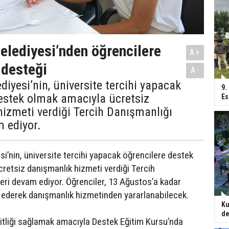
elediyesi’nden öğrencilere
A+
 desteği
A-
diyesi’nin, üniversite tercihi yapacak
9.
estek olmak amacıyla ücretsiz
Es
izmeti verdiği Tercih Danışmanlığı
 ediyor.
i’nin, üniversite tercihi yapacak öğrencilere destek
retsiz danışmanlık hizmeti verdiği Tercih
eri devam ediyor. Öğrenciler, 13 Ağustos’a kadar
t ederek danışmanlık hizmetinden yararlanabilecek.
Ku
de
şitliği sağlamak amacıyla Destek Eğitim Kursu’nda