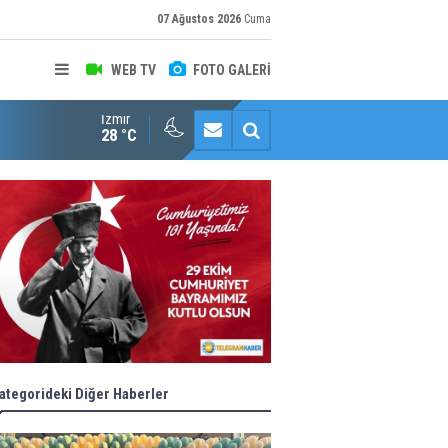
07 Ağustos 2026
Cuma
WEB TV
FOTO GALERİ
İzmir
Konaklı kadınların okuma azmi örnek oldu
28 °C
ategorideki Diğer Haberler