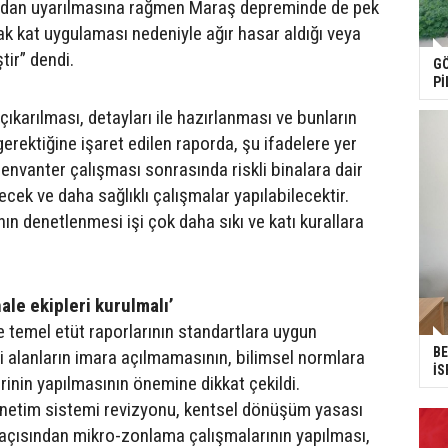
ndan uyarılmasına rağmen Maraş depreminde de pek
k kat uygulaması nedeniyle ağır hasar aldığı veya
tir” dendi.
GÖ
Pİ
çıkarılması, detayları ile hazırlanması ve bunların
 gerektiğine işaret edilen raporda, şu ifadelere yer
k envanter çalışması sonrasında riskli binalara dair
lecek ve daha sağlıklı çalışmalar yapılabilecektir.
ın denetlenmesi işi çok daha sıkı ve katı kurallara
ale ekipleri kurulmalı’
 temel etüt raporlarının standartlara uygun
BE
li alanların imara açılmamasının, bilimsel normlara
İS
rinin yapılmasının önemine dikkat çekildi.
enetim sistemi revizyonu, kentsel dönüşüm yasası
açısından mikro-zonlama çalışmalarının yapılması,