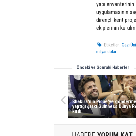
yapı envanterinin
uygulamasının sağ
dirençli kent proj
ekiplerinin kurulm
Etiketler :
Gazi Üni
milyar dolar
Önceki ve Sonraki Haberler
Shakira'nın Pique'ye gönderm
yaptığı şarkı Guinness Dünya 
kırdı
HABERE
YORUM KAT