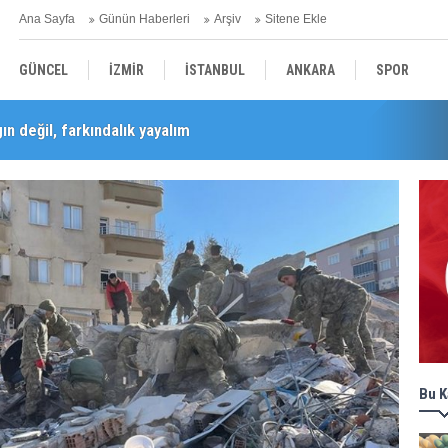
Ana Sayfa
Günün Haberleri
Arşiv
Sitene Ekle
GÜNCEL
İZMİR
İSTANBUL
ANKARA
SPOR
n değil, farkındalık yayalım
Barış Selçuk saygıyla anıldı
YEREL
SAĞLIK
EKONOMİ
POLİTİKA
Bu K