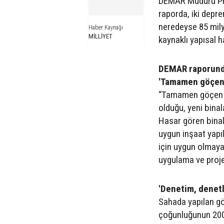
DEMAR Müdürü Prof
raporda, iki depre
neredeyse 85 mily
Haber Kaynağı
MİLLİYET
kaynaklı yapısal 
DEMAR raporunda 
'Tamamen göçen b
“Tamamen göçen bi
olduğu, yeni bina
Hasar gören binal
uygun inşaat yapı
için uygun olmayan
uygulama ve proje
'Denetim, denetl
Sahada yapılan göz
çoğunluğunun 2000