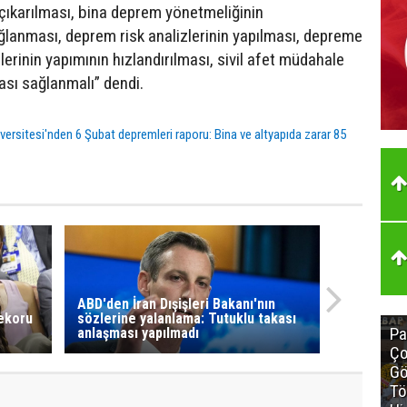
 çıkarılması, bina deprem yönetmeliğinin
lanması, deprem risk analizlerinin yapılması, depreme
elerinin yapımının hızlandırılması, sivil afet müdahale
ası sağlanmalı” dendi.
versitesi'nden 6 Şubat depremleri raporu: Bina ve altyapıda zarar 85
e
ABD'den İran Dışişleri Bakanı'nın
Rekoru
sözlerine yalanlama: Tutuklu takası
Pa
anlaşması yapılmadı
Ço
Gö
Tö