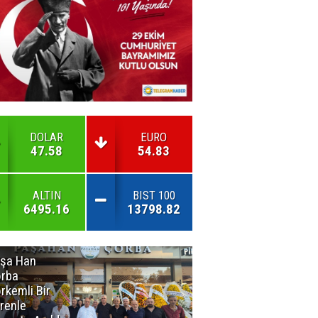
DOLAR
EURO
47.58
54.83
ALTIN
BIST 100
6495.16
13798.82
şa Han
İnsan En Çok
rba
Açamadığı
rkemli Bir
Kapıları
renle
Hatırlar