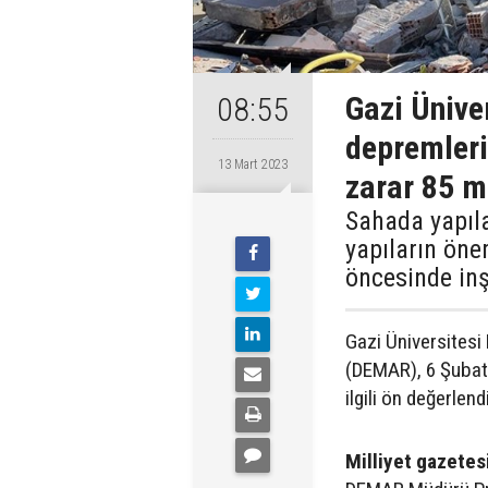
Gazi Ünive
08:55
depremleri
13 Mart 2023
zarar 85 m
Sahada yapıla
yapıların öne
öncesinde inş
Gazi Üniversites
(DEMAR), 6 Şubat
ilgili ön değerlen
Milliyet gazetes