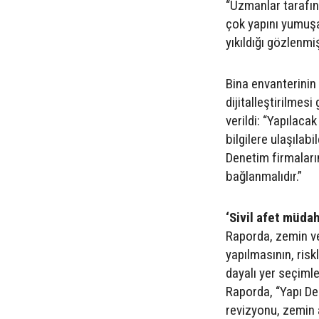
“Uzmanlar tarafı
çok yapını yumuşa
yıkıldığı gözlenmiş
Bina envanterinin 
dijitalleştirilmesi
verildi: “Yapılaca
bilgilere ulaşılabi
Denetim firmaların
bağlanmalıdır.”
‘Sivil afet müdah
Raporda, zemin ve
yapılmasının, risk
dayalı yer seçimle
Raporda, “Yapı D
revizyonu, zemin 