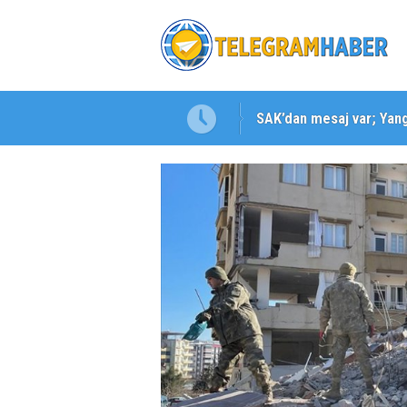
SAK’dan mesaj var; Yangı
Karabağlar ‘da Gazeteci 