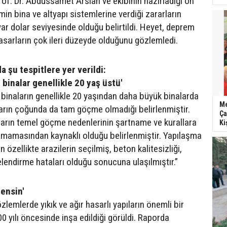
. Dr. Abdussamet Arslan ve ekibinin hazırladığı ön
min bina ve altyapı sistemlerine verdiği zararların
ar dolar seviyesinde olduğu belirtildi. Heyet, deprem
hasarların çok ileri düzeyde olduğunu gözlemledi.
şu tespitlere yer verildi:
inalar genellikle 20 yaş üstü'
naların genellikle 20 yaşından daha büyük binalarda
Me
ların çoğunda da tam göçme olmadığı belirlenmiştir.
Ça
arın temel göçme nedenlerinin şartname ve kurallara
Ki
lmamasından kaynaklı olduğu belirlenmiştir. Yapılaşma
 özellikte arazilerin seçilmiş, beton kalitesizliği,
lendirme hataları olduğu sonucuna ulaşılmıştır.”
ensin'
lemlerde yıkık ve ağır hasarlı yapıların önemli bir
 yılı öncesinde inşa edildiği görüldi. Raporda