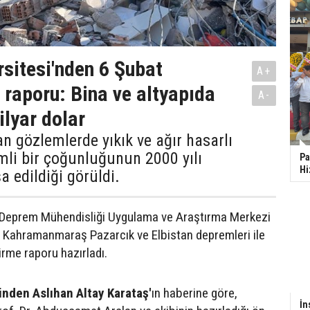
rsitesi'nden 6 Şubat
A+
 raporu: Bina ve altyapıda
A-
ilyar dolar
n gözlemlerde yıkık ve ağır hasarlı
mli bir çoğunluğunun 2000 yılı
Pa
Hi
a edildiği görüldi.
i Deprem Mühendisliği Uygulama ve Araştırma Merkezi
 Kahramanmaraş Pazarcık ve Elbistan depremleri ile
dirme raporu hazırladı.
inden Aslıhan Altay Karataş'
ın haberine göre,
İn