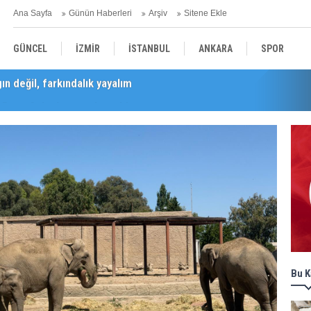
Ana Sayfa
Günün Haberleri
Arşiv
Sitene Ekle
GÜNCEL
İZMİR
İSTANBUL
ANKARA
SPOR
Barış Selçuk saygıyla anıldı
YEREL
SAĞLIK
EKONOMİ
POLİTİKA
Bu K