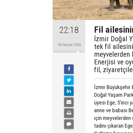
Fil ailesin
22:18
İzmir Doğal 
tek fil ailesi
18 Haziran 2026
meyvelerden h
Enerjisi ve o
fil, ziyaretçil
İzmir Büyükşehir B
Doğal Yaşam Parkı’
üyesi Ege, 5’inci y
anne ve babası Be
için meyvelerden 
tadını çıkaran Ege,