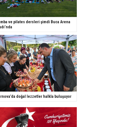
mba ve pilates dersleri şimdi Buca Arena
adı’nda
rnova’da doğal lezzetler halkla buluşuyor