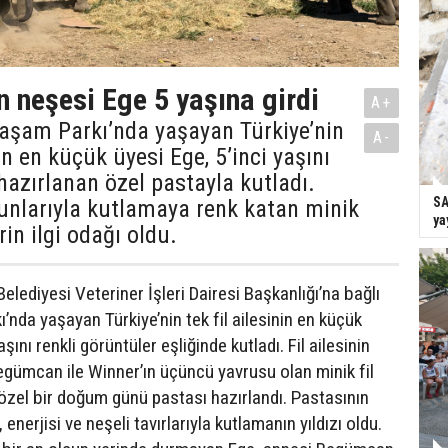
in neşesi Ege 5 yaşına girdi
A+
Yaşam Parkı’nda yaşayan Türkiye’nin
A-
nin en küçük üyesi Ege, 5’inci yaşını
azırlanan özel pastayla kutladı.
SA
yunlarıyla kutlamaya renk katan minik
ya
erin ilgi odağı oldu.
elediyesi Veteriner İşleri Dairesi Başkanlığı’na bağlı
nda yaşayan Türkiye’nin tek fil ailesinin en küçük
aşını renkli görüntüler eşliğinde kutladı. Fil ailesinin
gümcan ile Winner’ın üçüncü yavrusu olan minik fil
özel bir doğum günü pastası hazırlandı. Pastasının
 enerjisi ve neşeli tavırlarıyla kutlamanın yıldızı oldu.