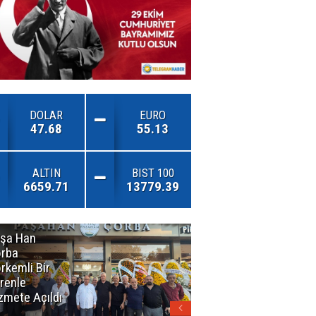
DOLAR
EURO
47.68
55.13
ALTIN
BIST 100
6659.71
13779.39
şa Han
İnsan En Çok
rba
Açamadığı
rkemli Bir
Kapıları
renle
Hatırlar
zmete Açıldı