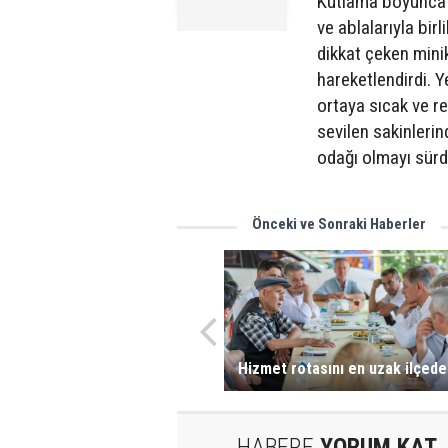
Kutlama boyunca 
ve ablalarıyla birl
dikkat çeken minik
hareketlendirdi. 
ortaya sıcak ve re
sevilen sakinlerind
odağı olmayı sürd
Önceki ve Sonraki Haberler
Hizmet rotasını en uzak ilçede
HABERE
YORUM KAT