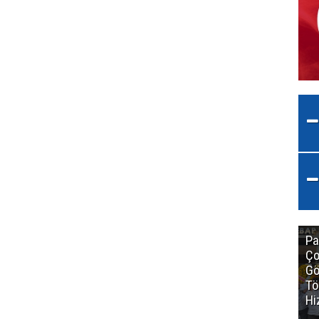
Pa
Ço
Gö
Tö
Hi