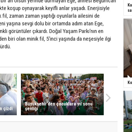
bir an olsun yerinde durmayan Ege, annesi Begümcan
Ka
ikte koşup oynayarak keyifli anlar yaşadı. Enerjisiyle
sa
 fil, zaman zaman yaptığı oyunlarla ailesini de
Yeni yaşına sevgi dolu bir ortamda adım atan Ege,
nkli görüntüler çıkardı. Doğal Yaşam Parkı’nın en
en biri olan minik fil, 5’inci yaşında da neşesiyle ilgi
ürdü.
Ko
Büyükşehir’den çocuklara yıl sonu
n çizdi
şenliği