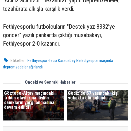
"Acınız acımızdır" tezahüratı yaptı. Depremzedeler,
tezahürata alkışla karşılık verdi.
Fethiyesporlu futbolcuların "Destek yaz 8332'ye
gönder" yazılı pankartla çıktığı müsabakayı,
Fethiyespor 2-0 kazandı.
Etiketler :
Fethiyespor-Teco Karacabey Belediyespor maçında
depremzedeler ağırlandı
Önceki ve Sonraki Haberler
Göztepe-Altay maçındaki
Gediz'de 57 yaşındaki kişi
tribün olaylarına ilişkin
sokakta ölü bulundu
sanıkların yargılanmasına
devam edildi