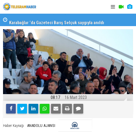
Karabağlar ‘da Gazeteci Barış Selçuk saygıyla anıldı
Konaklı ka
08:17
16 Mart 2023
ANADOLU AJANSI
Haber Kaynağı