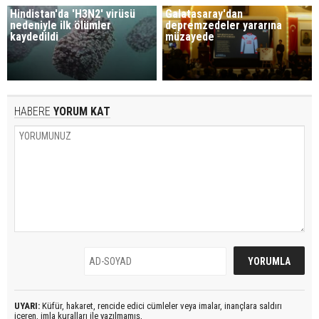
Hindistan'da 'H3N2' virüsü
Galatasaray'dan
nedeniyle ilk ölümler
depremzedeler yararına
kaydedildi
müzayede
HABERE
YORUM KAT
UYARI:
Küfür, hakaret, rencide edici cümleler veya imalar, inançlara saldırı
içeren, imla kuralları ile yazılmamış,