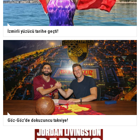
İzmirli yüzücü tarihe geçti!
Göz-Göz'de dokuzuncu takviye!