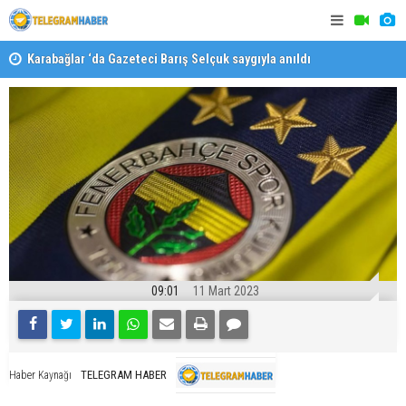
Karabağlar ‘da Gazeteci Barış Selçuk saygıyla anıldı
Konaklı ka
09:01
11 Mart 2023
TELEGRAM HABER
Haber Kaynağı