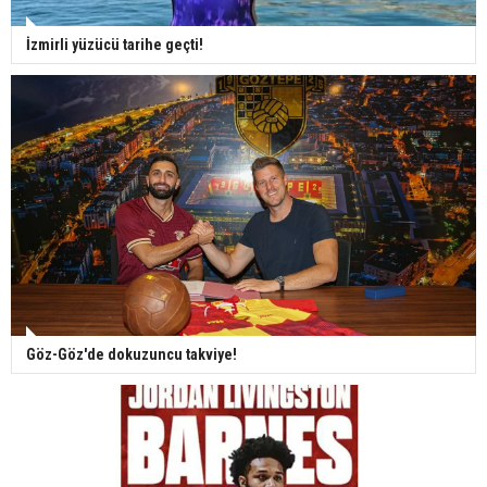
İzmirli yüzücü tarihe geçti!
Göz-Göz'de dokuzuncu takviye!