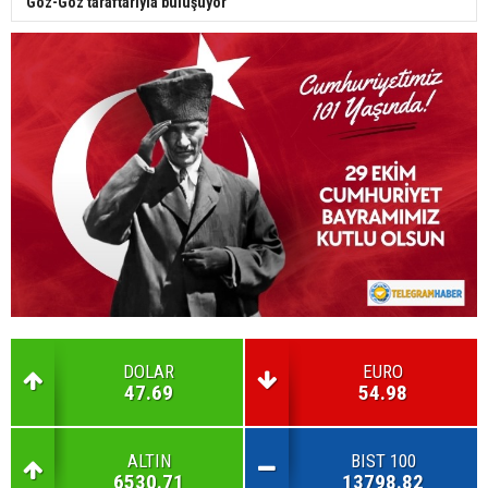
Göz-Göz taraftarıyla buluşuyor
DOLAR
EURO
47.69
54.98
ALTIN
BIST 100
6530.71
13798.82