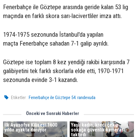
Fenerbahçe ile Göztepe arasında geride kalan 53 lig
maçında en farklı skora sarı-lacivertliler imza attı.
1974-1975 sezonunda İstanbul'da yapılan
maçta Fenerbahçe sahadan 7-1 galip ayrıldı.
Göztepe ise toplam 8 kez yendiği rakibi karşısında 7
galibiyetini tek farklı skorlarla elde etti, 1970-1971
sezonunda evinde 3-1 kazandı.
Etiketler :
Fenerbahçe ile Göztepe 54. randevuda
Önceki ve Sonraki Haberler
İlk Ayasofya Kilisesi 1600
Yaşlı kadın, kredi çekip
yıldır ayakta duruyor
sokağa güvenlik kamerası
taktırdı