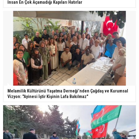
İnsan En Çok Açamadığı Kapıları Hatırlar
Melamilik Kültürünü Yaşatma Derneği’nden Çağdaş ve Kurumsal
Vizyon: "Ayinesi İştir Kişinin Lafa Bakılmaz"