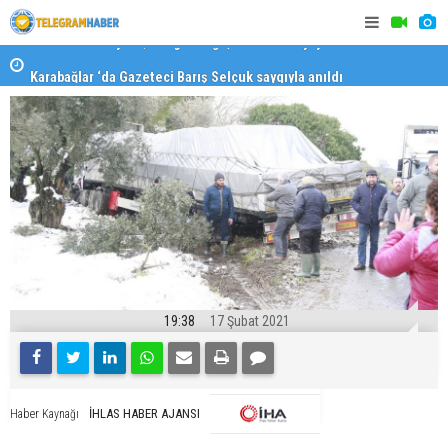
Karabağlar ‘da Gazeteci Barış Selçuk saygıyla anıldı
Konaklı ka
19:38
17 Şubat 2021
İHLAS HABER AJANSI
Haber Kaynağı