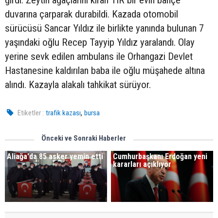
girdi. Zeytin ağaçlarını kıran TIR bir evin bahçe
duvarına çarparak durabildi. Kazada otomobil
sürücüsü Sancar Yıldız ile birlikte yanında bulunan 7
yaşındaki oğlu Recep Tayyip Yıldız yaralandı. Olay
yerine sevk edilen ambulans ile Orhangazi Devlet
Hastanesine kaldırılan baba ile oğlu müşahede altına
alındı. Kazayla alakalı tahkikat sürüyor.
,
Etiketler :
trafik kazası
bursa
Önceki ve Sonraki Haberler
Aliağa'da 85 asker yemin etti
Cumhurbaşkanı Erdoğan yeni
kararları açıklıyor