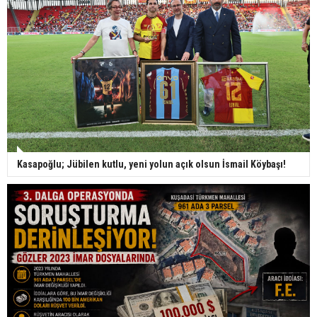
Kasapoğlu; Jübilen kutlu, yeni yolun açık olsun İsmail Köybaşı!