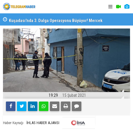
il
Kuşadası'nda 3. Dalga Operasyonu Büyüyor! Mercek
İzmirli Fi
Altındaki Dosya: 2023 İmar Planları
19:29
15 Şubat 2021
İHLAS HABER AJANSI
Haber Kaynağı