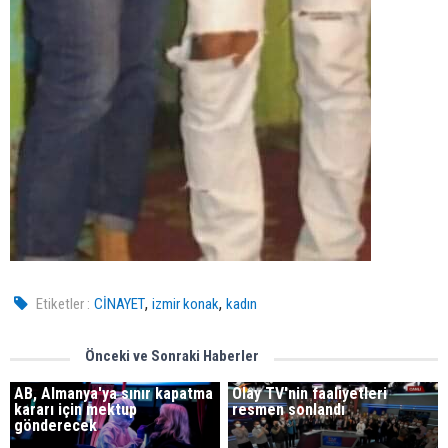
,
,
Etiketler :
CİNAYET
izmir konak
kadın
Önceki ve Sonraki Haberler
AB, Almanya'ya sınır kapatma
Olay TV'nin faaliyetleri
kararı için mektup
resmen sonlandı
gönderecek