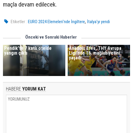
maçla devam edilecek.
,
Etiketler :
EURO 2024 Elemeleri'nde İngiltere
İtalya'yı yendi
Önceki ve Sonraki Haberler
Pendik'te 7 katlı otelde
Anadolu Efes, THY Avrupa
yangın çıktı
Ligi'nde 16. mağlubiyetini
yaşadı
HABERE
YORUM KAT