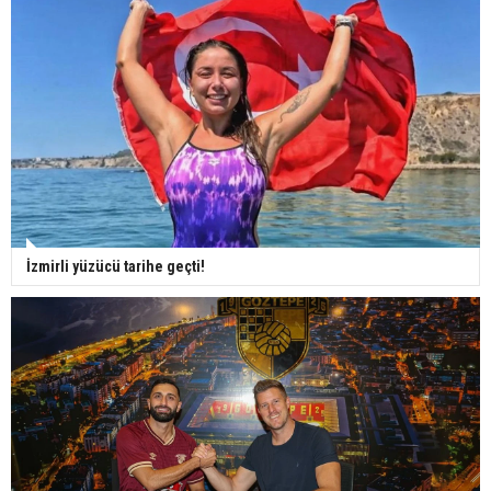
İzmirli yüzücü tarihe geçti!