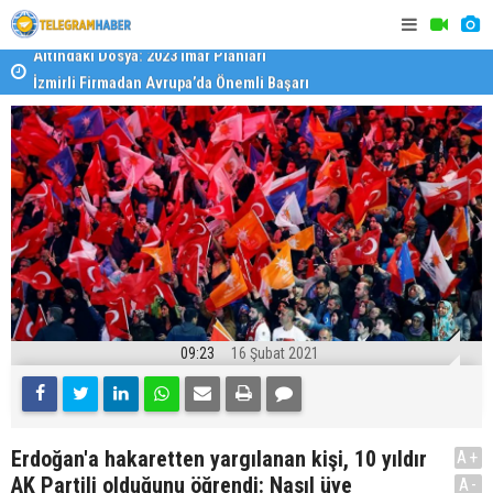
İzmirli Firmadan Avrupa’da Önemli Başarı
Özel Okulla
Devlet Oku
09:23
16 Şubat 2021
Erdoğan'a hakaretten yargılanan kişi, 10 yıldır
A+
AK Partili olduğunu öğrendi: Nasıl üye
A-