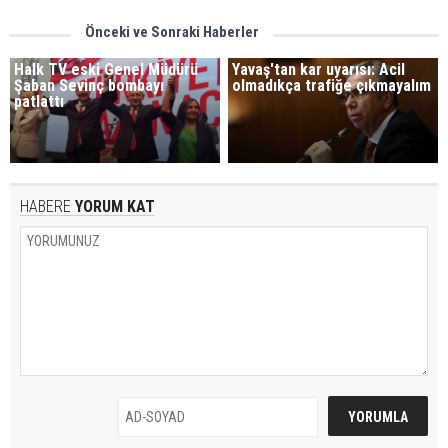
Önceki ve Sonraki Haberler
Halk TV eski Genel Müdürü
Yavaş'tan kar uyarısı: Acil
Şaban Sevinç bombayı
olmadıkça trafiğe çıkmayalım
patlattı
HABERE
YORUM KAT