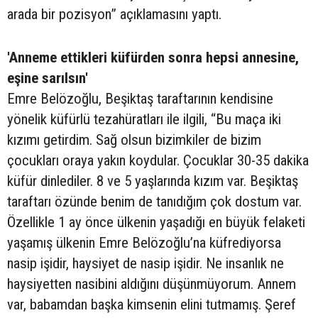
arada bir pozisyon” açıklamasını yaptı.
'Anneme ettikleri küfürden sonra hepsi annesine,
eşine sarılsın'
Emre Belözoğlu, Beşiktaş taraftarının kendisine
yönelik küfürlü tezahüratları ile ilgili, “Bu maça iki
kızımı getirdim. Sağ olsun bizimkiler de bizim
çocukları oraya yakın koydular. Çocuklar 30-35 dakika
küfür dinlediler. 8 ve 5 yaşlarında kızım var. Beşiktaş
taraftarı özünde benim de tanıdığım çok dostum var.
Özellikle 1 ay önce ülkenin yaşadığı en büyük felaketi
yaşamış ülkenin Emre Belözoğlu’na küfrediyorsa
nasip işidir, haysiyet de nasip işidir. Ne insanlık ne
haysiyetten nasibini aldığını düşünmüyorum. Annem
var, babamdan başka kimsenin elini tutmamış. Şeref