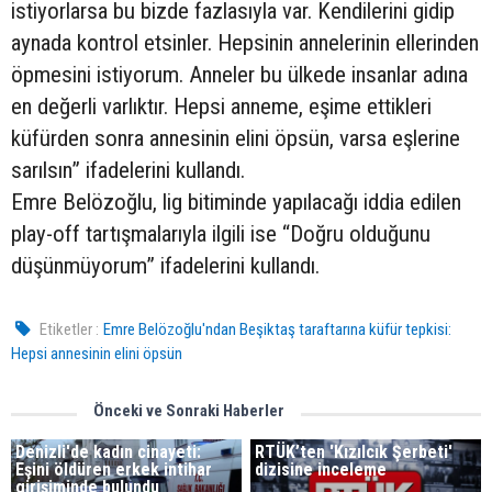
istiyorlarsa bu bizde fazlasıyla var. Kendilerini gidip
aynada kontrol etsinler. Hepsinin annelerinin ellerinden
öpmesini istiyorum. Anneler bu ülkede insanlar adına
en değerli varlıktır. Hepsi anneme, eşime ettikleri
küfürden sonra annesinin elini öpsün, varsa eşlerine
sarılsın” ifadelerini kullandı.
Emre Belözoğlu, lig bitiminde yapılacağı iddia edilen
play-off tartışmalarıyla ilgili ise “Doğru olduğunu
düşünmüyorum” ifadelerini kullandı.
Etiketler :
Emre Belözoğlu'ndan Beşiktaş taraftarına küfür tepkisi:
Hepsi annesinin elini öpsün
Önceki ve Sonraki Haberler
Denizli'de kadın cinayeti:
RTÜK’ten 'Kızılcık Şerbeti'
Eşini öldüren erkek intihar
dizisine inceleme
girişiminde bulundu