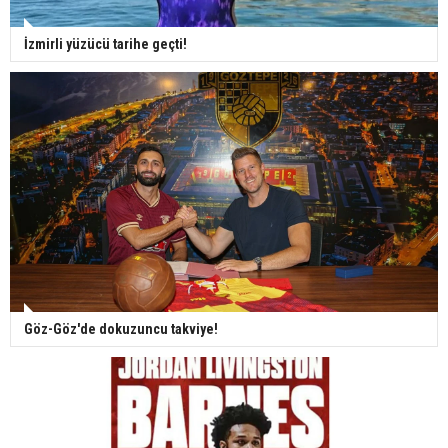
İzmirli yüzücü tarihe geçti!
Göz-Göz'de dokuzuncu takviye!