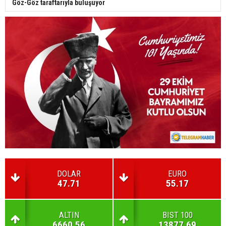
Göz-Göz taraftarıyla buluşuyor
DOLAR
EURO
47.71
55.17
ALTIN
BIST 100
6660.56
13877.69