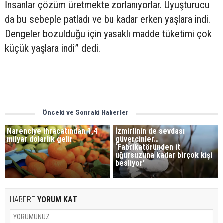
İnsanlar çözüm üretmekte zorlanıyorlar. Uyuşturucu
da bu sebeple patladı ve bu kadar erken yaşlara indi.
Dengeler bozulduğu için yasaklı madde tüketimi çok
küçük yaşlara indi” dedi.
Önceki ve Sonraki Haberler
Narenciye ihracatından 1,4
İzmirlinin de sevdası
milyar dolarlık gelir
güvercinler…
‘Fabrikatöründen it
uğursuzuna kadar birçok kişi
besliyor’
HABERE
YORUM KAT