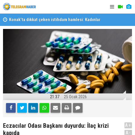
liği
Konak’ta dikkat çeken istihdam hamlesi: Kadınlar
Körfez’e aç
kaynakçılık öğrenecek
21:37
25 Ocak 2026
Eczacılar Odası Başkanı duyurdu: İlaç krizi
A+
kapıda
A-