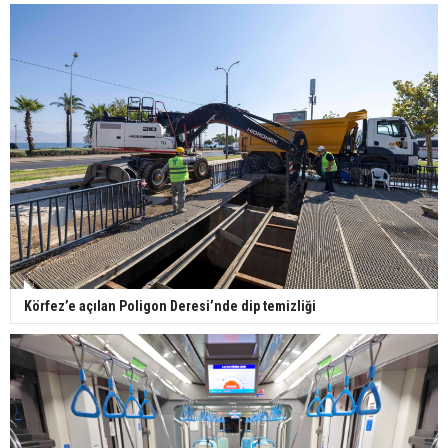
Körfez’e açılan Poligon Deresi’nde dip temizliği