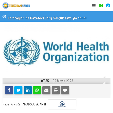
Karabağlar ‘da Gazeteci Barış Selçuk saygıyla anıldı
Konaklı ka
07:55
09 Mayıs 2023
ANADOLU AJANSI
Haber Kaynağı