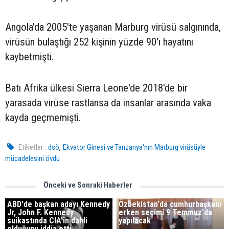
Angola'da 2005'te yaşanan Marburg virüsü salgınında,
virüsün bulaştığı 252 kişinin yüzde 90'ı hayatını
kaybetmişti.
Batı Afrika ülkesi Sierra Leone'de 2018'de bir
yarasada virüse rastlansa da insanlar arasında vaka
kayda geçmemişti.
,
Etiketler :
dsö
Ekvator Ginesi ve Tanzanya'nın Marburg virüsüyle
mücadelesini övdü
Önceki ve Sonraki Haberler
ABD'de başkan adayı Kennedy
Özbekistan'da cumhurbaşkanı
Jr, John F. Kennedy
erken seçimi 9 Temmuz'da
suikastında CIA'in dahli
yapılacak
olduğunu iddia etti