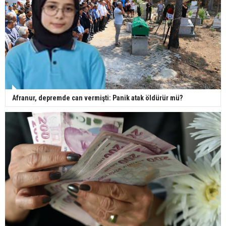
Afranur, depremde can vermişti: Panik atak öldürür mü?