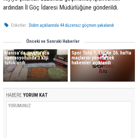
ardından İl Göç İdaresi Müdürlüğüne gönderildi.
Etiketler :
Didim açıklarında 44 düzensiz göçmen yakalandı
Önceki ve Sonraki Haberler
Manisa'da uyuşturucu
Spor Toto 1. Lig'de 26. hafta
operasyonunda 3 kişi
maçlarını yönetecek
tutuklandı
hakemler açıklandı
HABERE
YORUM KAT