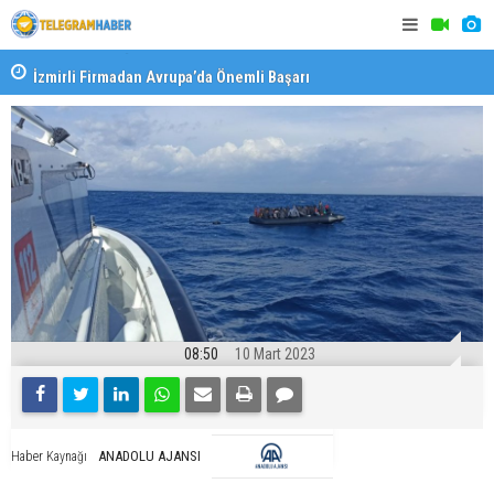
İzmirli Firmadan Avrupa’da Önemli Başarı
Özel Okulla
Devlet Oku
08:50
10 Mart 2023
ANADOLU AJANSI
Haber Kaynağı