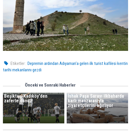
Etiketler :
Depremin ardından Adıyaman'a gelen ilk turist kafilesi kentin
tarihi mekanlarını gezdi
Önceki ve Sonraki Haberler
Beşiktaş, Kadıköy'den
İshak Paşa Sarayı ilkbaharda
zaferle döndü
karlı manzarasıyla
ziyaretçilerini ağırlıyor