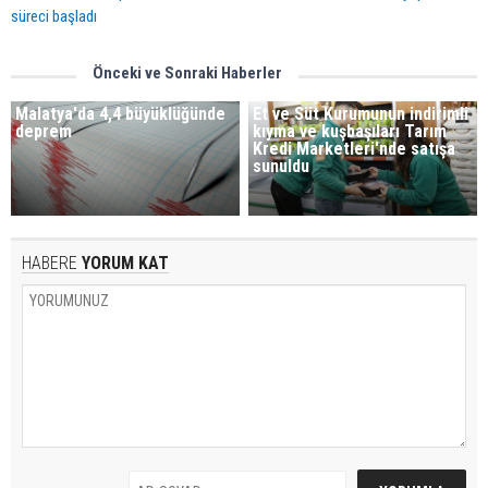
süreci başladı
Önceki ve Sonraki Haberler
Malatya'da 4,4 büyüklüğünde
Et ve Süt Kurumunun indirimli
deprem
kıyma ve kuşbaşıları Tarım
Kredi Marketleri'nde satışa
sunuldu
HABERE
YORUM KAT