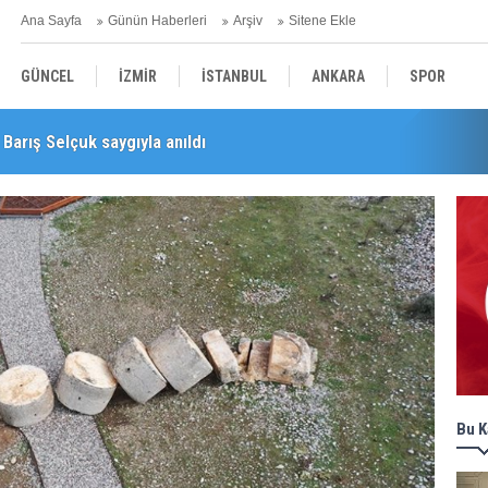
Ana Sayfa
Günün Haberleri
Arşiv
Sitene Ekle
GÜNCEL
İZMİR
İSTANBUL
ANKARA
SPOR
Barış Selçuk saygıyla anıldı
YEREL
SAĞLIK
EKONOMİ
POLİTİKA
Bu K