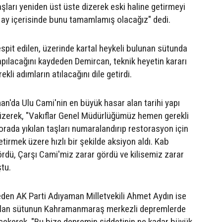
şları yeniden üst üste dizerek eski haline getirmeyi
ki ay içerisinde bunu tamamlamış olacağız" dedi.
pit edilen, üzerinde kartal heykeli bulunan sütunda
apılacağını kaydeden Demircan, teknik heyetin kararı
kli adımların atılacağını dile getirdi.
n'da Ulu Cami'nin en büyük hasar alan tarihi yapı
çizerek, "Vakıflar Genel Müdürlüğümüz hemen gerekli
orada yıkılan taşları numaralandırıp restorasyon için
getirmek üzere hızlı bir şekilde aksiyon aldı. Kab
rdü, Çarşı Cami'miz zarar gördü ve kilisemiz zarar
ştu.
eden AK Parti Adıyaman Milletvekili Ahmet Aydın ise
kalan sütunun Kahramanmaraş merkezli depremlerde
i çekerek, "Bu bize depremin şiddetinin ne kadar büyük,