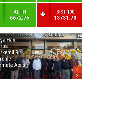
ALTIN
BIST 100
6672.75
13731.73
şa Han
İnsan En Çok
rba
Açamadığı
rkemli Bir
Kapıları
renle
Hatırlar
zmete Açıldı