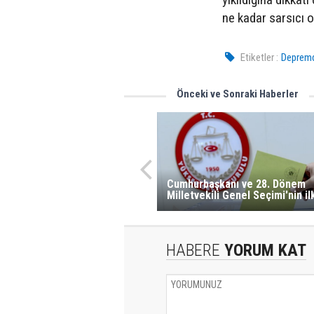
ne kadar sarsıcı o
Etiketler :
Depremde
Önceki ve Sonraki Haberler
Cumhurbaşkanı ve 28. Dönem
Milletvekili Genel Seçimi'nin il
HABERE
YORUM KAT