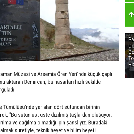
Pa
Ço
Gö
Tö
Hi
yaman Müzesi ve Arsemia Ören Yeri'nde küçük çaplı
nu aktaran Demircan, bu hasarları hızlı şekilde
rguladı.
 Tümülüsü'nde yer alan dört sütundan birinin
terek, "Bu sütun üst üste dizilmiş taşlardan oluşuyor,
ırılma ve dağılma olmadığı için şanslıyız. Buradaki
almak suretiyle, teknik heyet ve bilim heyeti