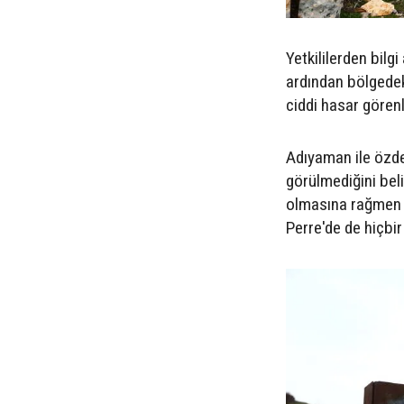
Yetkililerden bilg
ardından bölgedek
ciddi hasar görenl
Adıyaman ile özd
görülmediğini bel
olmasına rağmen h
Perre'de de hiçbir