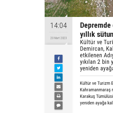
Depremde d
14:04
yıllık sütu
20 Mart 2023
Kültür ve Tu
Demircan, K
etkilenen Ad
yıkılan 2 bin 
yeniden ayağa
Kültür ve Turizm
Kahramanmaraş me
Karakuş Tümülüsü'n
yeniden ayağa kald