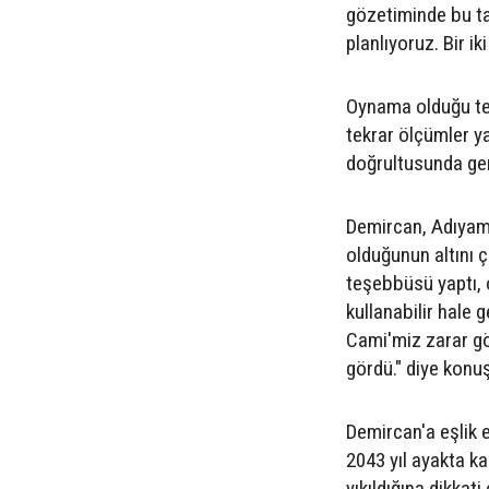
gözetiminde bu ta
planlıyoruz. Bir i
Oynama olduğu tes
tekrar ölçümler y
doğrultusunda gere
Demircan, Adıyama
olduğunun altını 
teşebbüsü yaptı, 
kullanabilir hale 
Cami'miz zarar gö
gördü." diye konu
Demircan'a eşlik 
2043 yıl ayakta 
yıkıldığına dikkat