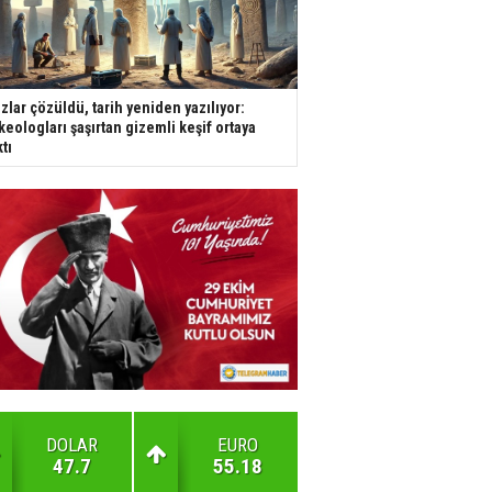
zlar çözüldü, tarih yeniden yazılıyor:
keologları şaşırtan gizemli keşif ortaya
ktı
DOLAR
EURO
47.7
55.18