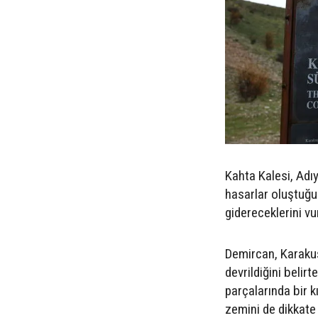
Kahta Kalesi, Adı
hasarlar oluştuğu
gidereceklerini vu
Demircan, Karakuş
devrildiğini belir
parçalarında bir k
zemini de dikkate 