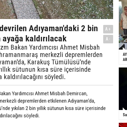
evrilen Adıyaman'daki 2 bin
A+
n ayağa kaldırılacak
A-
rizm Bakan Yardımcısı Ahmet Misbah
ahramanmaraş merkezli depremlerden
AY
AR
ıyaman'da, Karakuş Tümülüsü'nde
yıllık sütunun kısa süre içerisinde
 kaldırılacağını söyledi.
 Bakan Yardımcısı Ahmet Misbah Demircan,
rkezli depremlerden etkilenen Adıyaman'da,
de yıkılan 2 bin yıllık sütunun kısa süre içerisinde
ırılacağını söyledi.
Sa