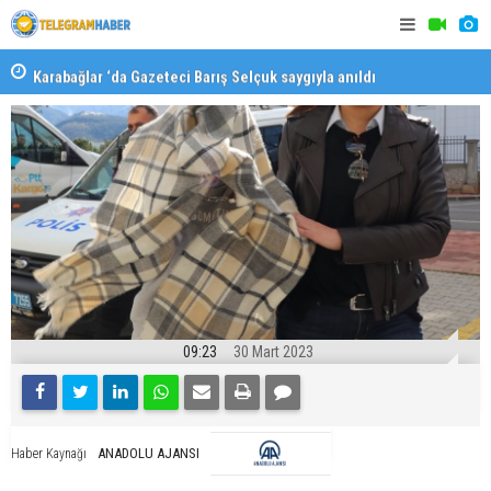
Karabağlar ‘da Gazeteci Barış Selçuk saygıyla anıldı
Konaklı ka
09:23
30 Mart 2023
ANADOLU AJANSI
Haber Kaynağı