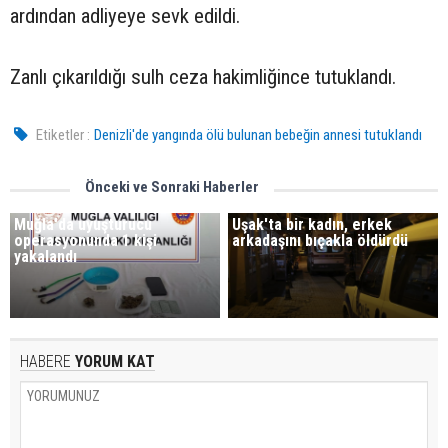
ardından adliyeye sevk edildi.
Zanlı çıkarıldığı sulh ceza hakimliğince tutuklandı.
Etiketler :
Denizli'de yangında ölü bulunan bebeğin annesi tutuklandı
Önceki ve Sonraki Haberler
Muğla'da uyuşturucu
Uşak'ta bir kadın, erkek
operasyonunda 1 kişi
arkadaşını bıçakla öldürdü
yakalandı
HABERE
YORUM KAT