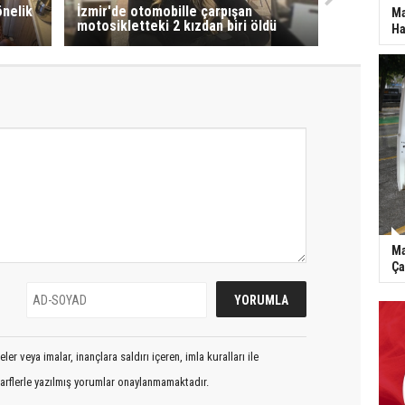
önelik
İzmir'de otomobille çarpışan
Ma
motosikletteki 2 kızdan biri öldü
Ha
Ma
Ça
er veya imalar, inançlara saldırı içeren, imla kuralları ile
arflerle yazılmış yorumlar onaylanmamaktadır.