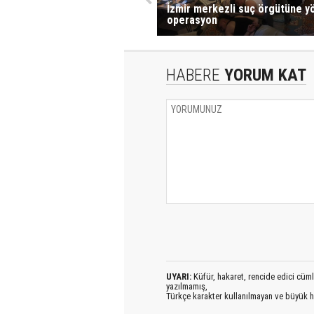
İzmir merkezli suç örgütüne y
operasyon
HABERE
YORUM KAT
UYARI:
Küfür, hakaret, rencide edici cümlel
yazılmamış,
Türkçe karakter kullanılmayan ve büyük h