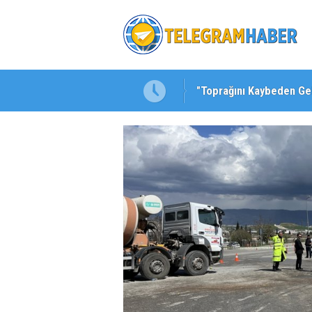
kuluna Yöneldi"
"Toprağını Kaybeden Ge