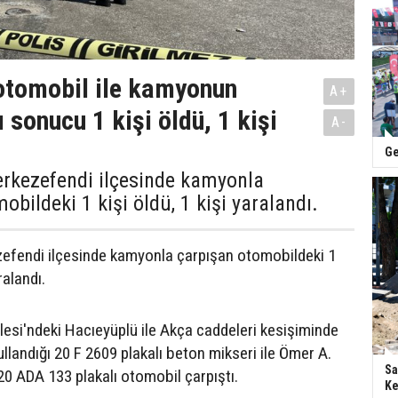
 otomobil ile kamyonun
A+
 sonucu 1 kişi öldü, 1 kişi
A-
Ge
erkezefendi ilçesinde kamyonla
obildeki 1 kişi öldü, 1 kişi yaralandı.
zefendi ilçesinde kamyonla çarpışan otomobildeki 1
ralandı.
esi'ndeki Hacıeyüplü ile Akça caddeleri kesişiminde
llandığı 20 F 2609 plakalı beton mikseri ile Ömer A.
Sa
20 ADA 133 plakalı otomobil çarpıştı.
Ke