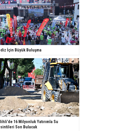
diz İçin Büyük Buluşma
lihli’de 16 Milyonluk Yatırımla Su
sintileri Son Bulacak