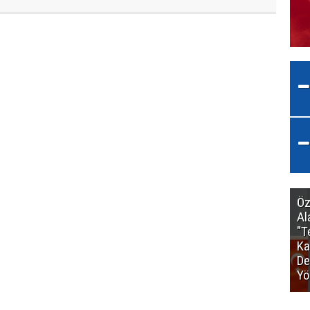
Öz
Al
"T
Ka
De
Yö