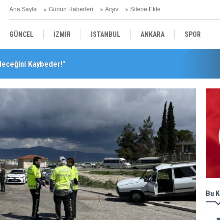
Ana Sayfa
Günün Haberleri
Arşiv
Sitene Ekle
GÜNCEL
İZMİR
İSTANBUL
ANKARA
SPOR
leceğini Kaybeder!"
YEREL
SAĞLIK
EKONOMİ
POLİTİKA
Bu K