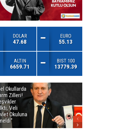
DOLAR
EURO
47.68
55.13
ALTIN
BIST 100
6659.71
13779.39
el Okullarda
"Toprağını
arm Zilleri!
Kaybeden
eşvikler
Geleceğini
lktı, Veli
Kaybeder!"
vlet Okuluna
neldi"