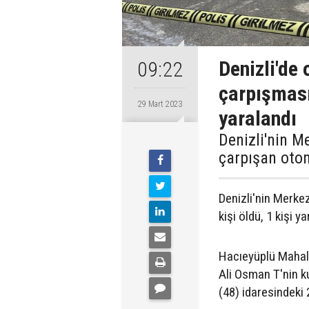
Denizli'de
09:22
çarpışması
29 Mart 2023
yaralandı
Denizli'nin M
çarpışan otom
Denizli'nin Merke
kişi öldü, 1 kişi ya
Hacıeyüplü Mahall
Ali Osman T'nin ku
(48) idaresindeki 