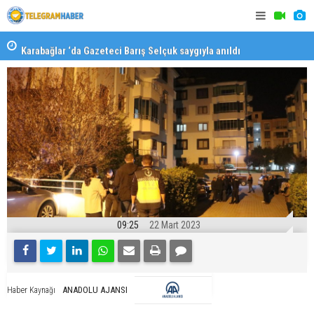
Karabağlar ‘da Gazeteci Barış Selçuk saygıyla anıldı
Konaklı ka
09:25
22 Mart 2023
ANADOLU AJANSI
Haber Kaynağı