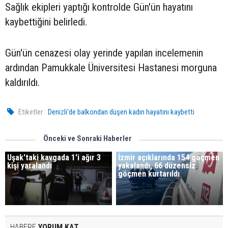
Sağlık ekipleri yaptığı kontrolde Gün'ün hayatını
kaybettiğini belirledi.
Gün'ün cenazesi olay yerinde yapılan incelemenin
ardından Pamukkale Üniversitesi Hastanesi morguna
kaldırıldı.
Etiketler :
Denizli'de balkondan düşen kadın hayatını kaybetti
Önceki ve Sonraki Haberler
Uşak'taki kavgada 1'i ağır 3
İzmir açıklarında 154 göçmen
kişi yaralandı
yakalandı, 66 düzensiz
göçmen kurtarıldı
HABERE
YORUM KAT