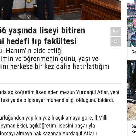
66 yaşında liseyi bitiren
A+
i hedefi tıp fakültesi
A-
ül Hanım'ın elde ettiği
Ge
timin ve öğrenmenin günü, yaşı ve
ını herkese bir kez daha hatırlattığını
ında açıköğretim lisesinden mezun Yurdagül Atlar, yeni
ltesi ya da bilgisayar mühendisliği olduğunu bildirdi.
dürlüğünden yapılan yazılı açıklamaya göre, İl Milli
eyman Ekici, açıköğretim lisesini başarıyla
Sa
Ke
lomayı almaya hak kazanan Yurdagül Atlar'ı