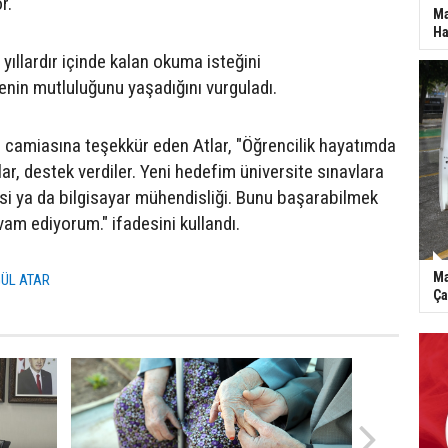
r."
Ma
Ha
 yıllardır içinde kalan okuma isteğini
enin mutluluğunu yaşadığını vurguladı.
im camiasına teşekkür eden Atlar, "Öğrencilik hayatımda
r, destek verdiler. Yeni hedefim üniversite sınavlara
esi ya da bilgisayar mühendisliği. Bunu başarabilmek
am ediyorum." ifadesini kullandı.
Ma
ÜL ATAR
Ça