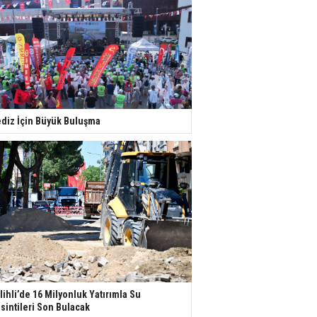
diz İçin Büyük Buluşma
lihli’de 16 Milyonluk Yatırımla Su
sintileri Son Bulacak