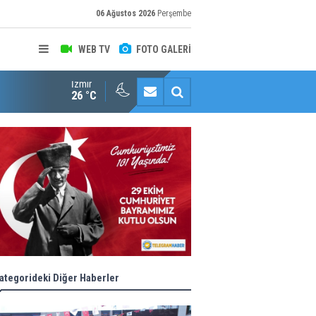
06 Ağustos 2026
Perşembe
WEB TV
FOTO GALERİ
İzmir
Halk istedi, ESHOT düzenledi
26 °C
ategorideki Diğer Haberler