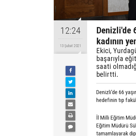
Denizli'de 
12:24
kadının yen
13 Şubat 2021
Ekici, Yurdag
başarıyla eği
saati olmadığ
belirtti.
Denizli'de 66 yaş
hedefinin tıp fakü
İl Milli Eğitim Mü
Eğitim Müdürü Sül
tamamlayarak dip