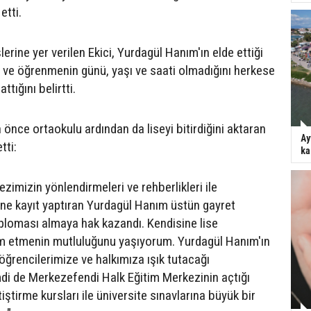
etti.
rine yer verilen Ekici, Yurdagül Hanım'ın elde ettiği
n ve öğrenmenin günü, yaşı ve saati olmadığını herkese
ttığını belirtti.
önce ortaokulu ardından da liseyi bitirdiğini aktaran
Ay
tti:
ka
zimizin yönlendirmeleri ve rehberlikleri ile
ine kayıt yaptıran Yurdagül Hanım üstün gayret
iploması almaya hak kazandı. Kendisine lise
im etmenin mutluluğunu yaşıyorum. Yurdagül Hanım'ın
öğrencilerimize ve halkımıza ışık tutacağı
di de Merkezefendi Halk Eğitim Merkezinin açtığı
ştirme kursları ile üniversite sınavlarına büyük bir