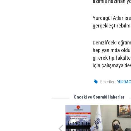
azimle hazırlanıyo
Yurdagül Atlar ise
gerçekleştirebilm
Denizli'deki eğit
hep yanımda oldula
girerek tıp fakült
için çalışmaya dev
Etiketler :
YURDAG
Önceki ve Sonraki Haberler