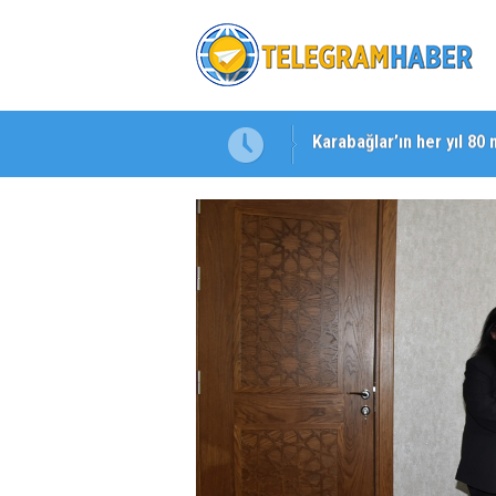
Karabağlar’ın her yıl 80 
Başkan Eşki’den Çamdib