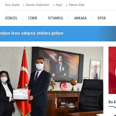
Ana Sayfa
Günün Haberleri
Arşiv
Sitene Ekle
GÜNCEL
İZMİR
İSTANBUL
ANKARA
SPOR
milyon lirası sahipsiz atıklara gidiyor
i’nde esnaf turu
YEREL
SAĞLIK
EKONOMİ
POLİTİKA
Bu K