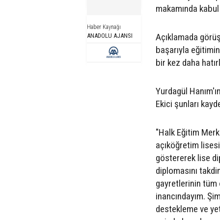
makamında kabul 
Haber Kaynağı
Açıklamada görüşle
ANADOLU AJANSI
başarıyla eğitimi
bir kez daha hatırla
Yurdagül Hanım'ın 
Ekici şunları kayde
"Halk Eğitim Merke
açıköğretim lises
göstererek lise d
diplomasını takd
gayretlerinin tüm 
inancındayım. Şim
destekleme ve yeti