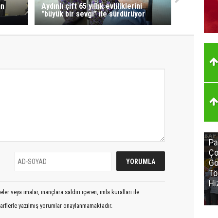
in
Aydınlı çift 65 yıllık evliliklerini
"büyük bir sevgi" ile sürdürüyor
Pa
Ço
Gö
Tö
Hi
er veya imalar, inançlara saldırı içeren, imla kuralları ile
arflerle yazılmış yorumlar onaylanmamaktadır.