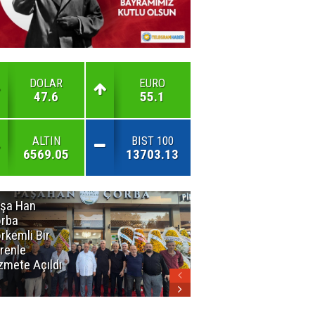
DOLAR
EURO
47.6
55.1
ALTIN
BIST 100
6569.05
13703.13
şa Han
İnsan En Çok
rba
Açamadığı
rkemli Bir
Kapıları
renle
Hatırlar
zmete Açıldı