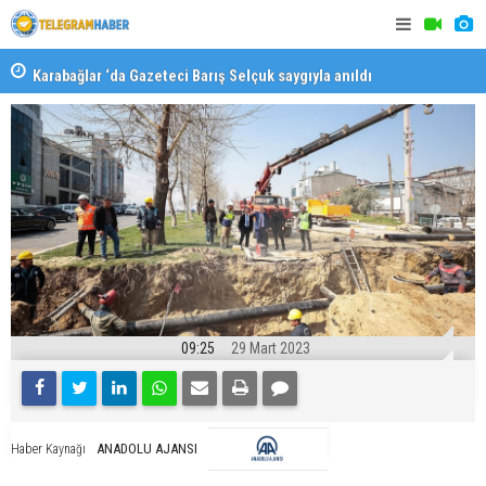
Karabağlar ‘da Gazeteci Barış Selçuk saygıyla anıldı
Konaklı ka
09:25
29 Mart 2023
ANADOLU AJANSI
Haber Kaynağı