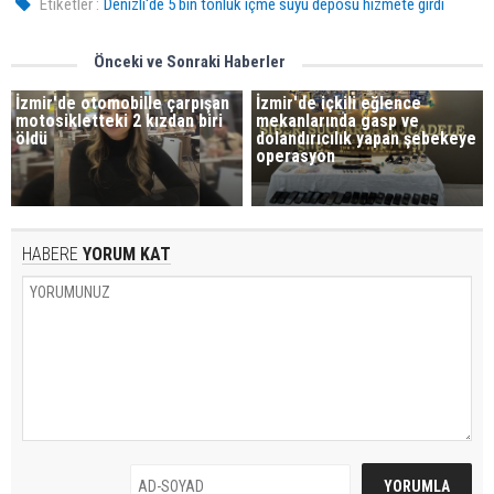
Etiketler :
Denizli'de 5 bin tonluk içme suyu deposu hizmete girdi
Önceki ve Sonraki Haberler
İzmir'de otomobille çarpışan
İzmir'de içkili eğlence
motosikletteki 2 kızdan biri
mekanlarında gasp ve
öldü
dolandırıcılık yapan şebekeye
operasyon
HABERE
YORUM KAT