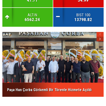
47.71
54.99
ALTIN
BIST 100
6562.24
13798.82
Paşa Han Çorba Görkemli Bir Törenle Hizmete Açıldı