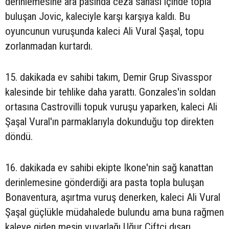
derinlemesine ara pasında ceza sahası içinde topla
buluşan Jovic, kaleciyle karşı karşıya kaldı. Bu
oyuncunun vuruşunda kaleci Ali Vural Şaşal, topu
zorlanmadan kurtardı.
15. dakikada ev sahibi takım, Demir Grup Sivasspor
kalesinde bir tehlike daha yarattı. Gonzales'in soldan
ortasına Castrovilli topuk vuruşu yaparken, kaleci Ali
Şaşal Vural'ın parmaklarıyla dokunduğu top direkten
döndü.
16. dakikada ev sahibi ekipte Ikone'nin sağ kanattan
derinlemesine gönderdiği ara pasta topla buluşan
Bonaventura, aşırtma vuruş denerken, kaleci Ali Vural
Şaşal güçlükle müdahalede bulundu ama buna rağmen
kaleye giden meşin yuvarlağı Uğur Çiftçi dışarı