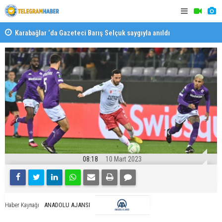
Karabağlar ‘da Gazeteci Barış Selçuk saygıyla anıldı
Konaklı ka
08:18
10 Mart 2023
ANADOLU AJANSI
Haber Kaynağı