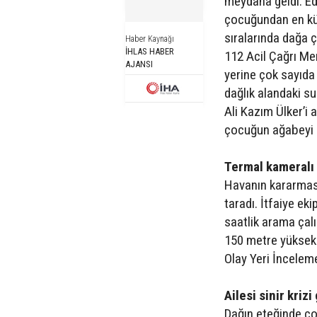
meydana geldi. Edi
çocuğundan en küç
sıralarında dağa 
Haber Kaynağı
İHLAS HABER
112 Acil Çağrı Mer
AJANSI
yerine çok sayıda 
dağlık alandaki s
Ali Kazım Ülker’i
çocuğun ağabeyi d
Termal kameralı 
Havanın kararmasıy
taradı. İtfaiye eki
saatlik arama ça
150 metre yüksekl
Olay Yeri İnceleme
Ailesi sinir krizi
Dağın eteğinde ço