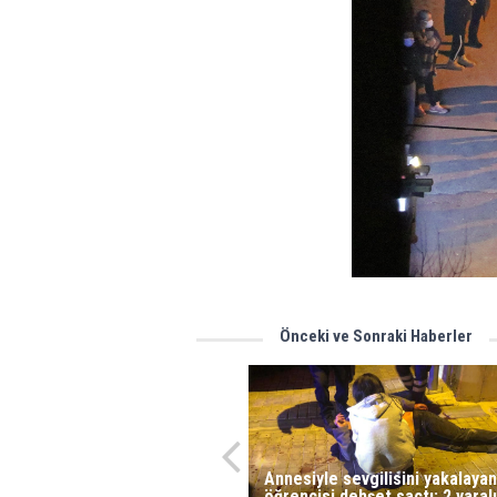
Önceki ve Sonraki Haberler
Annesiyle sevgilisini yakalayan
öğrencisi dehşet saçtı: 2 yaralı