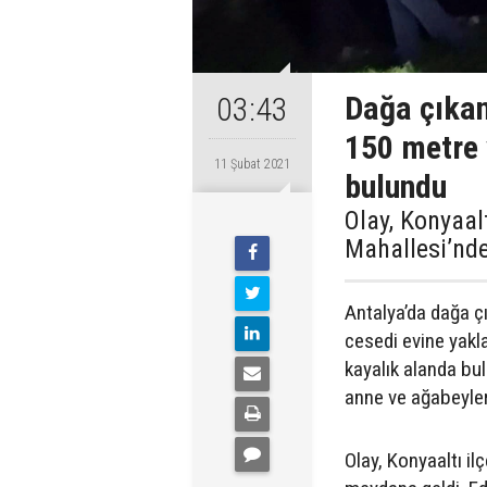
Dağa çıkan
03:43
150 metre 
11 Şubat 2021
bulundu
Olay, Konyaal
Mahallesi’nde
Antalya’da dağa ç
cesedi evine yakl
kayalık alanda bu
anne ve ağabeyleri 
Olay, Konyaaltı il