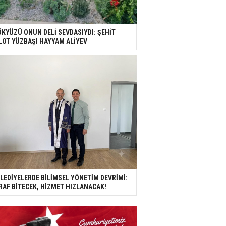
KYÜZÜ ONUN DELİ SEVDASIYDI: ŞEHİT
LOT YÜZBAŞI HAYYAM ALİYEV
LEDİYELERDE BİLİMSEL YÖNETİM DEVRİMİ:
RAF BİTECEK, HİZMET HIZLANACAK!