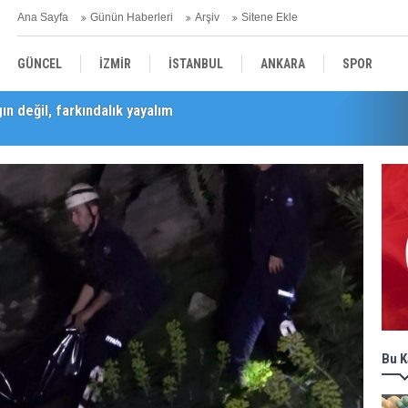
Ana Sayfa
Günün Haberleri
Arşiv
Sitene Ekle
GÜNCEL
İZMİR
İSTANBUL
ANKARA
SPOR
Barış Selçuk saygıyla anıldı
YEREL
SAĞLIK
EKONOMİ
POLİTİKA
Bu K