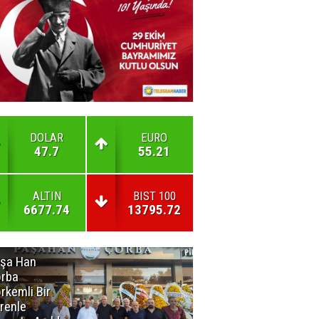
DOLAR
EURO
47.7
55.21
ALTIN
BIST 100
6677.74
13795.72
şa Han
İnsan En Çok
rba
Açamadığı
rkemli Bir
Kapıları
renle
Hatırlar