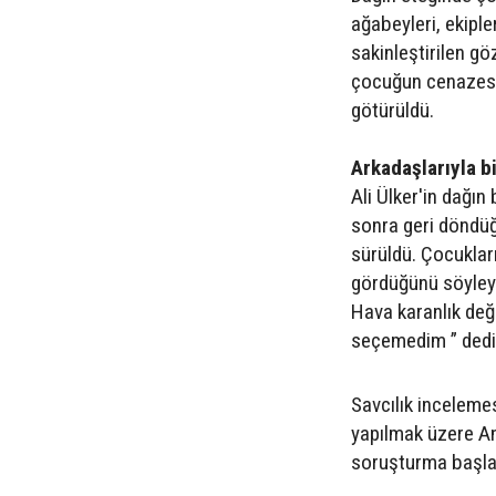
ağabeyleri, ekiple
sakinleştirilen gö
çocuğun cenazesi
götürüldü.
Arkadaşlarıyla bi
Ali Ülker'in dağın 
sonra geri döndüğ
sürüldü. Çocuklar
gördüğünü söyley
Hava karanlık değ
seçemedim ” dedi
Savcılık inceleme
yapılmak üzere Ant
soruşturma başlat