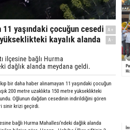
 11 yaşındaki çocuğun cesedi
A+
yükseklikteki kayalık alanda
A-
tı ilçesine bağlı Hurma
ki dağlık alanda meydana geldi.
Pa
Hi
ıkıp bir daha haber alınamayan 11 yaşındaki çocuğun
aşık 200 metre uzaklıkta 150 metre yükseklikteki
lundu. Oğlunun dağdan cesedinin indirildiğini gören
sinir krizi geçirdi.
çesine bağlı Hurma Mahallesi’ndeki dağlık alanda
İn