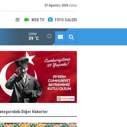
07 Ağustos 2026
Cuma
WEB TV
FOTO GALERİ
İzmir
Konaklı kadınların okuma azmi örnek oldu
39 °C
ategorideki Diğer Haberler