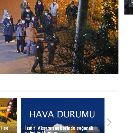
Hi
 lise
İzmir: Akşam saatlerinde sağanak
yağış bekleniyor