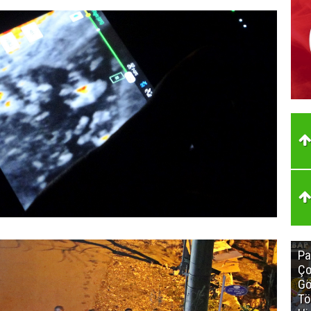
Pa
Ço
Gö
Tö