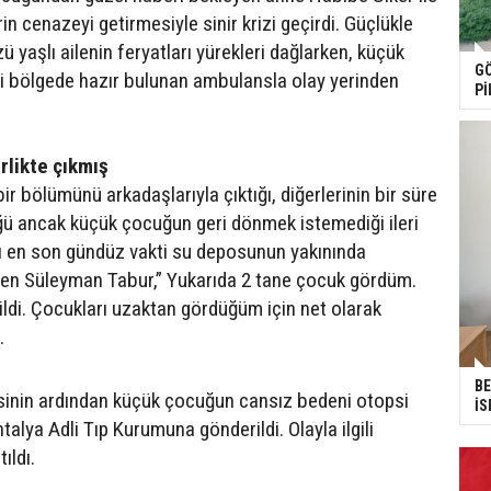
rin cenazeyi getirmesiyle sinir krizi geçirdi. Güçlükle
zü yaşlı ailenin feryatları yürekleri dağlarken, küçük
GÖ
 bölgede hazır bulunan ambulansla olay yerinden
Pİ
rlikte çıkmış
bir bölümünü arkadaşlarıyla çıktığı, diğerlerinin bir süre
ü ancak küçük çocuğun geri dönmek istemediği ileri
ı en son gündüz vakti su deposunun yakınında
en Süleyman Tabur,” Yukarıda 2 tane çocuk gördüm.
ildi. Çocukları uzaktan gördüğüm için net olarak
.
BE
sinin ardından küçük çocuğun cansız bedeni otopsi
İS
alya Adli Tıp Kurumuna gönderildi. Olayla ilgili
ıldı.