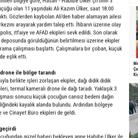
nilen bilgiye göre, Hasan - Habibe Ülker çiftinin 3
üğü olan 11 yaşındaki Ali Kazım Ülker, saat 18.00
çıktı. Gözlerden kaybolan Ali’den haber alamayan ailesi
kezini arayarak yardım talep etti. İhbarın üzerine olay
polis, itfaiye ve AFAD ekipleri sevk edildi. Son olarak
u deposunda görüldüğünün belirtilmesi üzerine ekipler
 arama çalışması başlattı. Çalışmalara bir çoban, küçük
e eşlik etti.
Me
Ça
drone ile bölge tarandı
Ki
la birlikte işleri zorlaşan ekipler, dağı didik didik
pleri, termal kameralı drone ile dağı taradı. Yaklaşık 3
lışması sonucu küçük çocuğun cansız bedeni dağın
iğindeki kayalık alanda bulundu. Ardından bölgeye
 ve Cinayet Büro ekipleri de geldi.
 geçirdi
cuğundan güzel haberi bekleyen anne Habibe Ülker ile