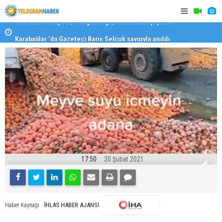
Karabağlar ‘da Gazeteci Barış Selçuk saygıyla anıldı
Konaklı ka
17:50
20 Şubat 2021
İHLAS HABER AJANSI
Haber Kaynağı