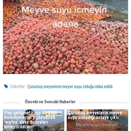
Etiketler :
Çürümüş meyvelerin meyve suyu olduğu iddia edildi
Önceki ve Sonraki Haberler
Flaş gelişme! Foça ve Çiğli
Çürümüş meyvelerin meyve
Belediyelerini ilgilendiren
suyu olmadığı ortaya çıktı
'mafya' dava dosyaları
birleştirildi mi?