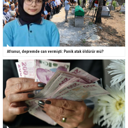
Afranur, depremde can vermişti: Panik atak öldürür mü?