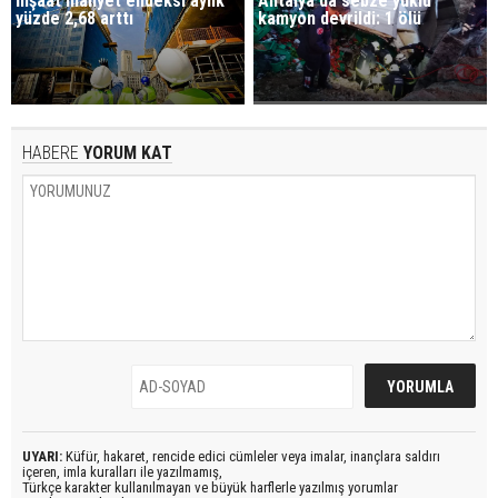
İnşaat maliyet endeksi aylık
Antalya'da sebze yüklü
yüzde 2,68 arttı
kamyon devrildi: 1 ölü
HABERE
YORUM KAT
UYARI:
Küfür, hakaret, rencide edici cümleler veya imalar, inançlara saldırı
içeren, imla kuralları ile yazılmamış,
Türkçe karakter kullanılmayan ve büyük harflerle yazılmış yorumlar