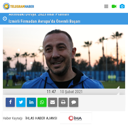
İzmirli Firmadan Avrupa’da Önemli Başarı
Özel Okulla
Devlet Oku
11:47
10 Şubat 2021
İHLAS HABER AJANSI
Haber Kaynağı