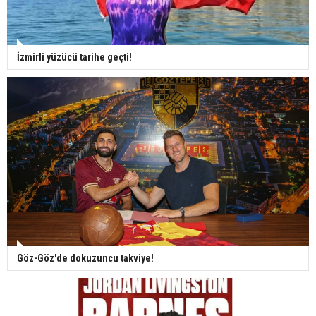
İzmirli yüzücü tarihe geçti!
Göz-Göz'de dokuzuncu takviye!