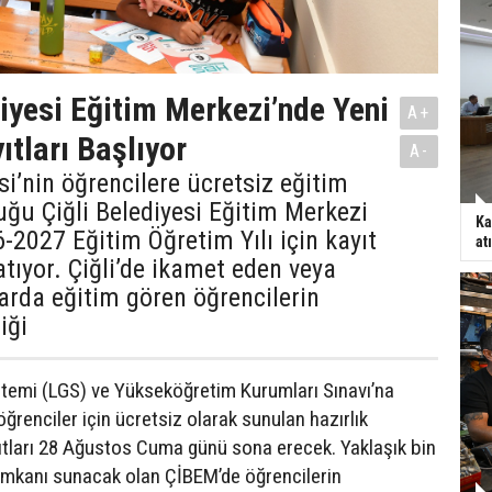
diyesi Eğitim Merkezi’nde Yeni
A+
tları Başlıyor
A-
si’nin öğrencilere ücretsiz eğitim
ğu Çiğli Belediyesi Eğitim Merkezi
Ka
-2027 Eğitim Öğretim Yılı için kayıt
at
atıyor. Çiğli’de ikamet eden veya
larda eğitim gören öğrencilerin
iği
stemi (LGS) ve Yükseköğretim Kurumları Sınavı’na
ğrenciler için ücretsiz olarak sunulan hazırlık
yıtları 28 Ağustos Cuma günü sona erecek. Yaklaşık bin
imkanı sunacak olan ÇİBEM’de öğrencilerin