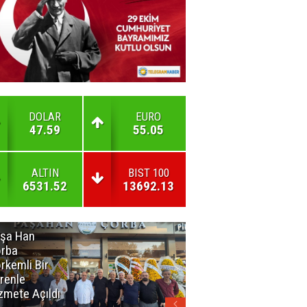
DOLAR
EURO
47.59
55.05
ALTIN
BIST 100
6531.52
13692.13
şa Han
İnsan En Çok
rba
Açamadığı
rkemli Bir
Kapıları
renle
Hatırlar
zmete Açıldı