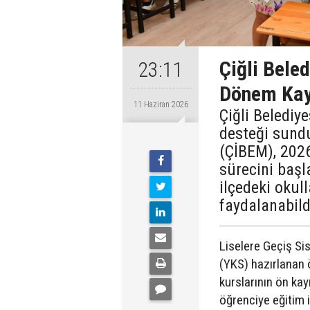
Çiğli Bele
23:11
Dönem Kayı
11 Haziran 2026
Çiğli Belediye
desteği sundu
(ÇİBEM), 2026
sürecini başl
ilçedeki okul
faydalanabild
Liselere Geçiş Si
(YKS) hazırlanan ö
kurslarının ön ka
öğrenciye eğitim 