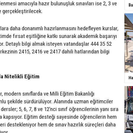
rlenmesi amacıyla hazır bulunuşluk sınavları ise 2, 3 ve
Ba
e gerçekleştirilecek.
vlara daha donanımlı hazırlanmasını hedefleyen kurslar,
imde fırsat eşitliğine katkı sunarak akademik başarıyı
r. Detaylı bilgi almak isteyen vatandaşlar 444 35 52
kezinin 2415, 2416 ve 2417 dahili hatlarından bilgi
a Nitelikli Eğitim
Ha
, modern sınıflarda ve Milli Eğitim Bakanlığı
lu şekilde sürdürülüyor. Alanında uzman eğitimciler
dersler; 5, 6, 7, 8 ve 12’nci sınıf öğrencilerinin yanı sıra
da kapsıyor. Eğitim desteği sayesinde öğrencilerin hem
eri destekleniyor hem de sınav hazırlık süreçleri daha
iyor.