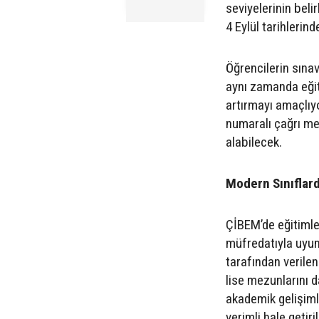
seviyelerinin beli
4 Eylül tarihlerind
Öğrencilerin sına
aynı zamanda eğit
artırmayı amaçlıyo
numaralı çağrı mer
alabilecek.
Modern Sınıflard
ÇİBEM’de eğitimler
müfredatıyla uyum
tarafından verilen 
lise mezunlarını 
akademik gelişiml
verimli hale getiril