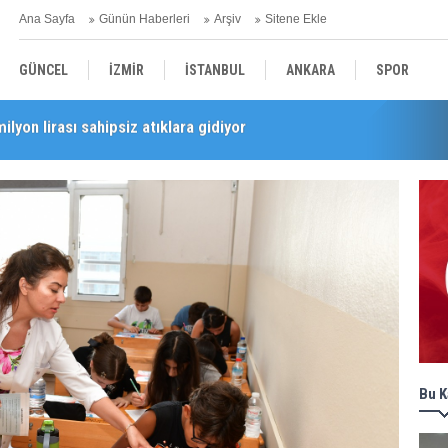
Ana Sayfa
Günün Haberleri
Arşiv
Sitene Ekle
GÜNCEL
İZMİR
İSTANBUL
ANKARA
SPOR
milyon lirası sahipsiz atıklara gidiyor
i’nde esnaf turu
YEREL
SAĞLIK
EKONOMİ
POLİTİKA
Bu K