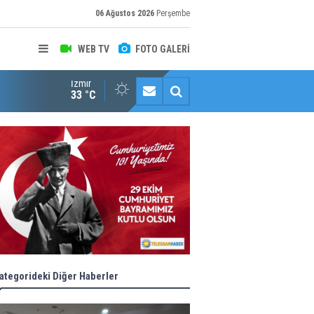
06 Ağustos 2026
Perşembe
WEB TV
FOTO GALERİ
İzmir
Halk istedi, ESHOT düzenledi
33 °C
ategorideki Diğer Haberler