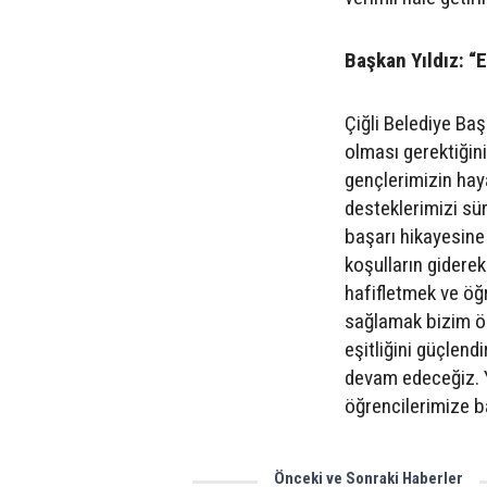
Başkan Yıldız: “E
Çiğli Belediye Baş
olması gerektiğini
gençlerimizin haya
desteklerimizi sü
başarı hikayesine
koşulların gidere
hafifletmek ve öğr
sağlamak bizim önc
eşitliğini güçlen
devam edeceğiz. Y
öğrencilerimize ba
Önceki ve Sonraki Haberler