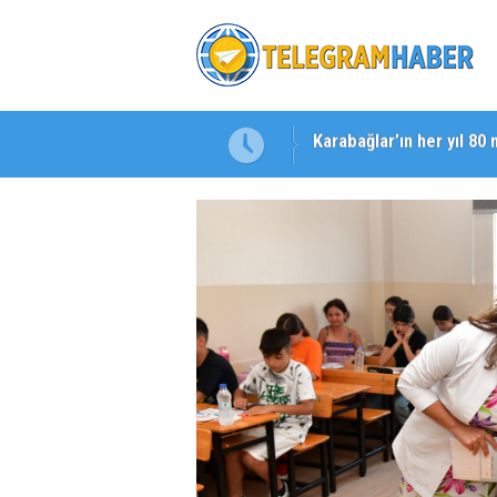
Karabağlar’ın her yıl 80 
Başkan Eşki’den Çamdib