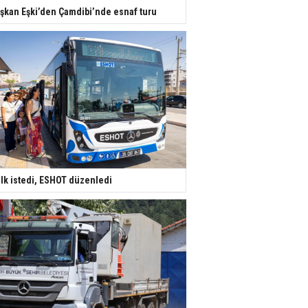
şkan Eşki’den Çamdibi’nde esnaf turu
lk istedi, ESHOT düzenledi