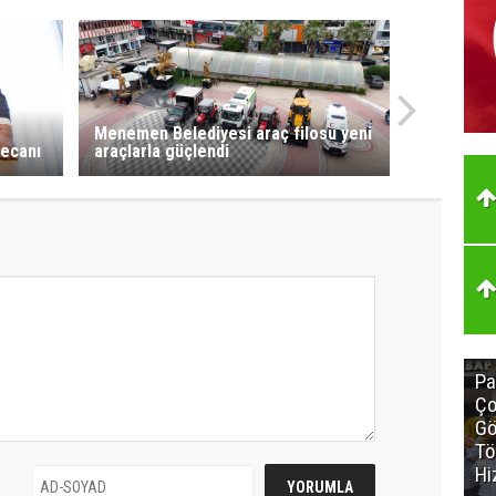
Menemen Belediyesi araç filosu yeni
ecanı
araçlarla güçlendi
Pa
Ço
Gö
Tö
Hi