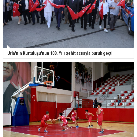
Urla'nın Kurtuluşu'nun 103. Yılı Şehit acısıyla buruk geçti