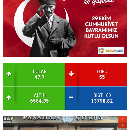
DOLAR
EURO
47.7
55
ALTIN
BIST 100
6584.85
13798.82