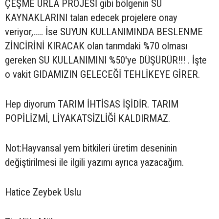
ÇEŞME URLA PROJESİ gibi bölgenin SU
KAYNAKLARINI talan edecek projelere onay
veriyor,..... İse SUYUN KULLANIMINDA BESLENME
ZİNCİRİNİ KIRACAK olan tarımdaki %70 olması
gereken SU KULLANIMINI %50'ye DÜŞÜRÜR!!! . İşte
o vakit GIDAMIZIN GELECEĞİ TEHLİKEYE GİRER.
Hep diyorum TARIM İHTİSAS İŞİDİR. TARIM
POPİLİZMİ, LİYAKATSİZLİĞİ KALDIRMAZ.
Not:Hayvansal yem bitkileri üretim deseninin
değiştirilmesi ile ilgili yazımı ayrıca yazacağım.
Hatice Zeybek Uslu