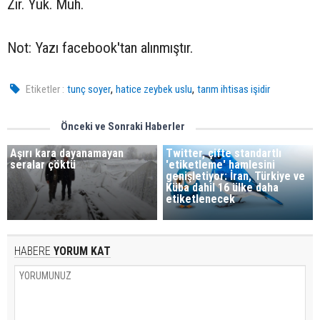
Zir. Yük. Müh.
Not: Yazı facebook'tan alınmıştır.
,
,
Etiketler :
tunç soyer
hatice zeybek uslu
tarım ihtisas işidir
Önceki ve Sonraki Haberler
Aşırı kara dayanamayan
Twitter, çifte standartlı
seralar çöktü
'etiketleme' hamlesini
genişletiyor: İran, Türkiye ve
Küba dahil 16 ülke daha
etiketlenecek
HABERE
YORUM KAT