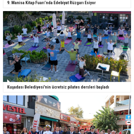
9. Manisa Kitap Fuarı’nda Edebiyat Rüzgarı Esiyor
Kuşadası Belediyesi'nin ücretsiz pilates dersleri başladı