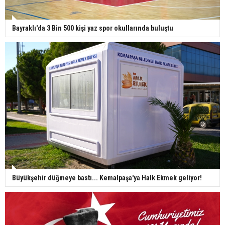
Bayraklı'da 3 Bin 500 kişi yaz spor okullarında buluştu
Büyükşehir düğmeye bastı... Kemalpaşa'ya Halk Ekmek geliyor!