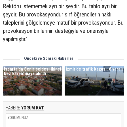
Rektörü istememek ayrı bir şeydir. Bu tablo ayrı bir
şeydir. Bu provokasyondur sırf öğrencilerin haklı
taleplerini gölgelemeye matuf bir provokasyondur. Bu
provokasyon birilerinin desteğiyle ve önerisiyle
yapılmıştır."
Önceki ve Sonraki Haberler
Isparta’da Senir beldesi ikinci
İzmir’de trafik kazası: 6 yaralı
kez karantinaya alındı
HABERE
YORUM KAT