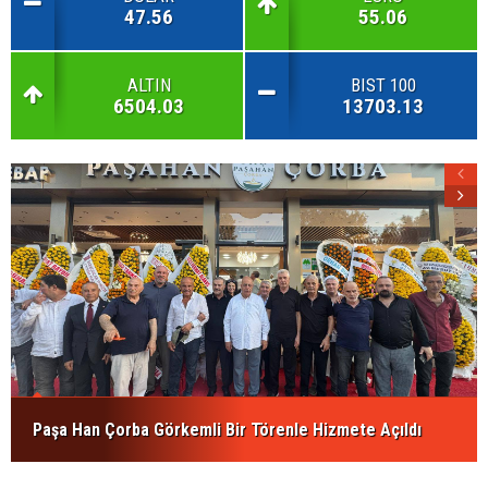
47.56
55.06
ALTIN
BIST 100
6504.03
13703.13
Paşa Han Çorba Görkemli Bir Törenle Hizmete Açıldı