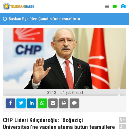
Başkan Eşki’den Çamdibi’nde esnaf turu
Halk isted
21:12
04 Şubat 2021
CHP Lideri Kılıçdaroğlu: "Boğaziçi
A+
Üniversitesi’ne yapılan atama bütün teamüllere
A-