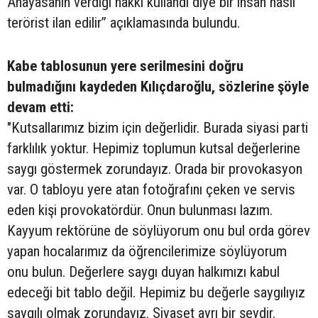
Anayasanın verdiği hakkı kullandı diye bir insan nasıl
terörist ilan edilir’’ açıklamasında bulundu.
Kabe tablosunun yere serilmesini doğru
bulmadığını kaydeden Kılıçdaroğlu, sözlerine şöyle
devam etti:
"Kutsallarımız bizim için değerlidir. Burada siyasi parti
farklılık yoktur. Hepimiz toplumun kutsal değerlerine
saygı göstermek zorundayız. Orada bir provokasyon
var. O tabloyu yere atan fotoğrafını çeken ve servis
eden kişi provokatördür. Onun bulunması lazım.
Kayyum rektörüne de söylüyorum onu bul orda görev
yapan hocalarımız da öğrencilerimize söylüyorum
onu bulun. Değerlere saygı duyan halkımızı kabul
edeceği bit tablo değil. Hepimiz bu değerle saygılıyız
saygılı olmak zorundayız. Siyaset ayrı bir şeydir.