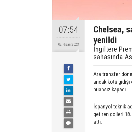
Chelsea, s
07:54
yenildi
02 Nisan 2023
İngiltere Pre
sahasında Ast
Ara transfer dön
ancak kötü gidişi
puansız kapadı.
İspanyol teknik a
getiren golleri 1
attı.