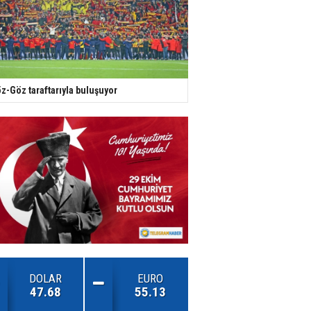
z-Göz taraftarıyla buluşuyor
DOLAR
EURO
47.68
55.13