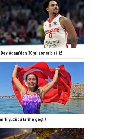
 Dev Adam'dan 30 yıl sonra bir ilk!
mirli yüzücü tarihe geçti!