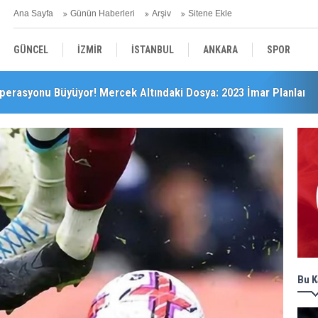
Ana Sayfa
Günün Haberleri
Arşiv
Sitene Ekle
GÜNCEL
İZMİR
İSTANBUL
ANKARA
SPOR
perasyonu Büyüyor! Mercek Altındaki Dosya: 2023 İmar Planları
YEREL
SAĞLIK
EKONOMİ
POLİTİKA
Bu K