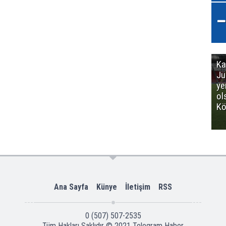
Ka
Jü
ye
ol
Kö
Ana Sayfa
Künye
İletişim
RSS
0 (507) 507-2535
Tüm Hakları Saklıdır © 2021
Telegram Haber