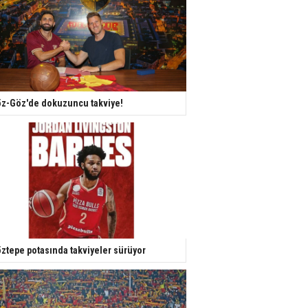
z-Göz'de dokuzuncu takviye!
ztepe potasında takviyeler sürüyor