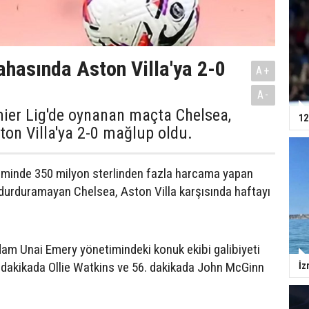
ahasında Aston Villa'ya 2-0
A+
A-
mier Lig'de oynanan maçta Chelsea,
12
on Villa'ya 2-0 mağlup oldu.
eminde 350 milyon sterlinden fazla harcama yapan
 durduramayan Chelsea, Aston Villa karşısında haftayı
dam Unai Emery yönetimindeki konuk ekibi galibiyeti
8. dakikada Ollie Watkins ve 56. dakikada John McGinn
İz