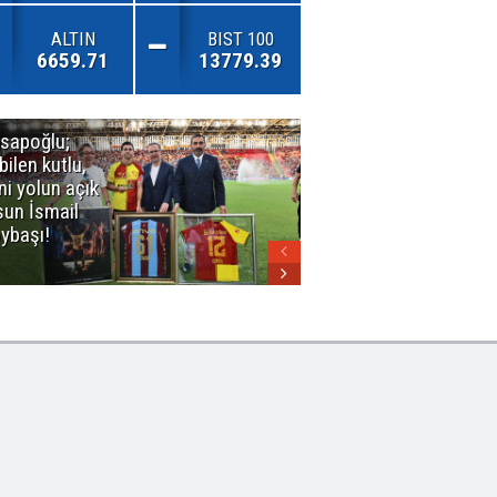
ALTIN
BIST 100
6659.71
13779.39
sapoğlu;
Kuşadası'nda
bilen kutlu,
3. Dalga
ni yolun açık
Operasyonu
sun İsmail
Büyüyor!
ybaşı!
Mercek
Altındaki
Dosya: 2023
İmar Planları