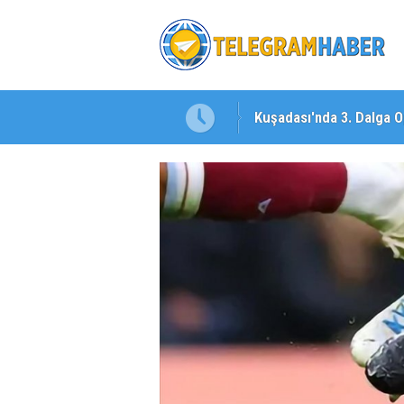
şı!
Kuşadası'nda 3. Dalga O