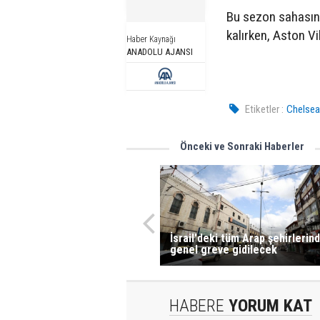
Bu sezon sahasın
kalırken, Aston Vil
Haber Kaynağı
ANADOLU AJANSI
Etiketler :
Chelse
Önceki ve Sonraki Haberler
İsrail'deki tüm Arap şehirlerin
genel greve gidilecek
HABERE
YORUM KAT