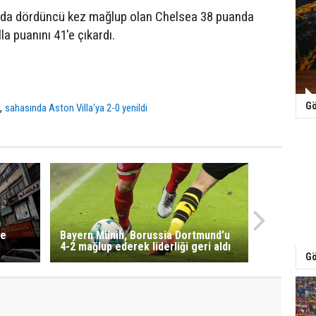
da dördüncü kez mağlup olan Chelsea 38 puanda
la puanını 41'e çıkardı.
Gö
,
a
sahasında Aston Villa'ya 2-0 yenildi
de
Bayern Münih, Borussia Dortmund’u
4-2 mağlup ederek liderliği geri aldı
Gö