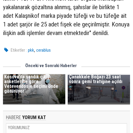
yakalanarak gözaltına alınmış, şahıslar ile birlikte 1
adet Kalaşnikof marka piyade tüfeği ve bu tüfeğe ait
1 adet şarjör ile 25 adet fişek ele geçirilmiştir. Konuya
ilişkin adli işlemler devam etmektedir" denildi.
,
Etiketler :
pkk
cerablus
Önceki ve Sonraki Haberler
Kosova’da sandık çıkış
Çanakkale Boğazı 23 saat
anketlerine göre
sonra gemi trafiğine açıldı
Vetevendosje seçimi önde
götürüyor
HABERE
YORUM KAT