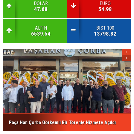
DOLAR
EURO
47.68
54.98
ALTIN
BIST 100
6539.54
13798.82
Paşa Han Çorba Görkemli Bir Törenle Hizmete Açıldı