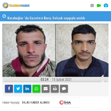
Karabağlar ‘da Gazeteci Barış Selçuk saygıyla anıldı
Konaklı ka
03:24
15 Şubat 2021
İHLAS HABER AJANSI
Haber Kaynağı