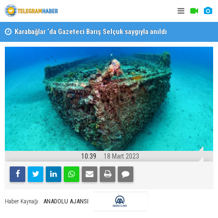
Karabağlar ‘da Gazeteci Barış Selçuk saygıyla anıldı
Konaklı ka
10:39
18 Mart 2023
ANADOLU AJANSI
Haber Kaynağı