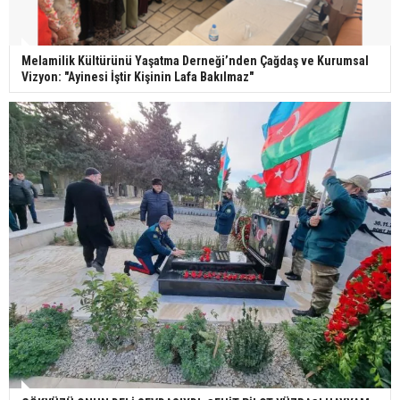
Melamilik Kültürünü Yaşatma Derneği’nden Çağdaş ve Kurumsal
Vizyon: "Ayinesi İştir Kişinin Lafa Bakılmaz"