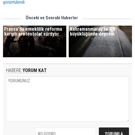
görüntülendi
Önceki ve Sonraki Haberler
Fransa'da emeklilik reformu
Kahramanmaraş’ta 4,6
karşıtı protestolar sürüyor
büyüklüğünde deprem
HABERE
YORUM KAT