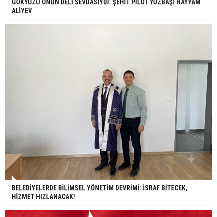
GÖKYÜZÜ ONUN DELİ SEVDASIYDI: ŞEHİT PİLOT YÜZBAŞI HAYYAM
ALİYEV
BELEDİYELERDE BİLİMSEL YÖNETİM DEVRİMİ: İSRAF BİTECEK,
HİZMET HIZLANACAK!