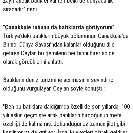
zayıf ancak batık envanteri belki de dünyada ilk
sıradadır." dedi.
"Çanakkale ruhunu da batıklarda görüyorum"
Türkiye'deki batıkların büyük bölümünün Çanakkale'de
Birinci Dünya Savaşı'ndan kalanlar olduğunu dile
getiren Ceylan bu gemilerin her birini birer abide
olarak gördüklerini anlattı.
Batıkların deniz turizmine açılmasının sevindirici
olduğunu vurgulayan Ceylan şöyle konuştu:
"Ben bu batıklara daldığımda özellikle son yıllarda, 100
yılı aşkın geçmişte artık batıkların birçoğunun metal
özelliği de kalmamış, dokunduğunuz zaman jilet gibi
kesiliyor ya da kırılıyor. İşgal kuvvetleri olarak geldiler