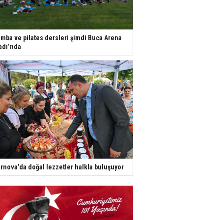
mba ve pilates dersleri şimdi Buca Arena
adı’nda
rnova’da doğal lezzetler halkla buluşuyor