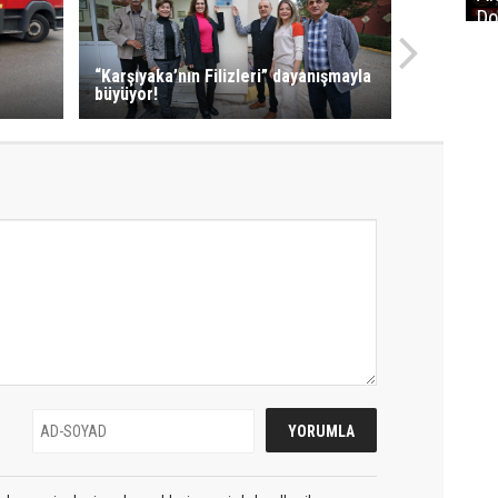
Do
İm
“Karşıyaka’nın Filizleri” dayanışmayla
büyüyor!