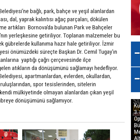
elediyesi’ne bağlı, park, bahçe ve yeşil alanlardan
ı, dal, yaprak kalıntısı ağaç parçaları, dökülen
çme artıkları Bornova’da bulunan Park ve Bahçeler
’nın yerleşkesine getiriliyor. Toplanan malzemeler bu
 gübrelerde kullanıma hazır hale getiriliyor. İzmir
yesi önümüzdeki süreçte Başkan Dr. Cemil Tugay’ın
anlarına yaptığı çağrı çerçevesinde ilçe
gelen atıkların da dönüşümünü sağlamayı hedefliyor.
Belediyesi, apartmanlardan, evlerden, okullardan,
uluşlarından, spor tesislerinden, sitelerin
kendi mülkiyetinde olmayan alanlardan çıkan yeşil
übreye dönüşümünü sağlamıyor.
Ku
3.
Op
Bü
Me
Al