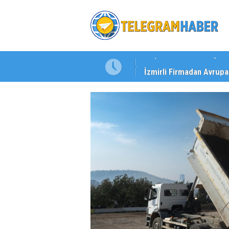
 Dosya: 2023 İmar Planları
İzmirli Firmadan Avrupa