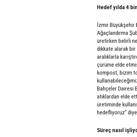
Hedef yılda 4 b
İzmir Büyükşehir 
Ağaçlandırma Şub
üretirken belirli 
dikkate alarak bir 
aralıklarla karıştı
çürüme elde etmiş
kompost, bizim to
kullanabileceğimi
Bahçeler Dairesi B
atıklardan elde e
üretiminde kullan
hedefliyoruz” diy
Süreç nasıl işliy