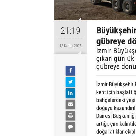
Büyükşehir
21:19
gübreye d
12 Kasım 2025
İzmir Büyükşe
çıkan günlük 
gübreye dönü
İzmir Büyükşehir B
kent için başlatt
bahçelerdeki yeşi
doğaya kazandırıl
Dairesi Başkanlığ
artığı, çim kalıntıl
doğal atıklar ekip