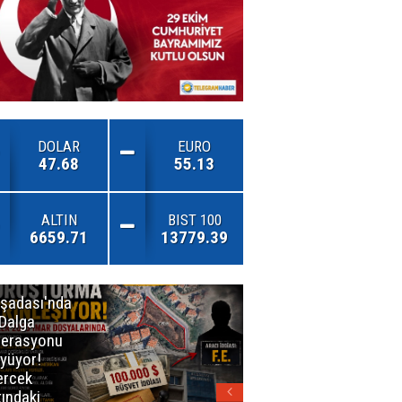
DOLAR
EURO
47.68
55.13
ALTIN
BIST 100
6659.71
13779.39
şadası'nda
İzmirli
 Dalga
Firmadan
erasyonu
Avrupa’da
yüyor!
Önemli Başarı
rcek
tındaki