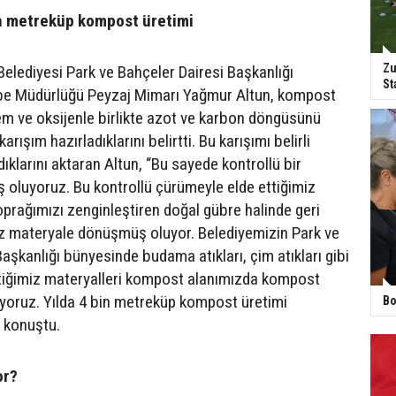
in metreküp kompost üretimi
Zu
Belediyesi Park ve Bahçeler Dairesi Başkanlığı
St
e Müdürlüğü Peyzaj Mimarı Yağmur Altun, kompost
nem ve oksijenle birlikte azot ve karbon döngüsünü
karışım hazırladıklarını belirtti. Bu karışımı belirli
rdıklarını aktaran Altun, “Bu sayede kontrollü bir
 oluyoruz. Bu kontrollü çürümeyle elde ettiğimiz
prağımızı zenginleştiren doğal gübre halinde geri
z materyale dönüşmüş oluyor. Belediyemizin Park ve
aşkanlığı bünyesinde budama atıkları, çim atıkları gibi
ttiğimiz materyalleri kompost alanımızda kompost
ıyoruz. Yılda 4 bin metreküp kompost üretimi
Bo
e konuştu.
or?