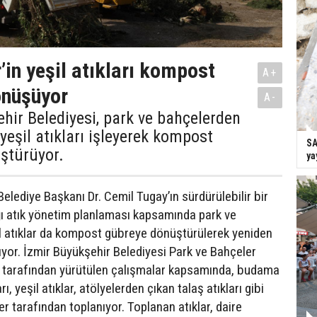
’in yeşil atıkları kompost
A+
önüşüyor
A-
hir Belediyesi, park ve bahçelerden
yeşil atıkları işleyerek kompost
SA
ştürüyor.
ya
elediye Başkanı Dr. Cemil Tugay’ın sürdürülebilir bir
ığı atık yönetim planlaması kapsamında park ve
l atıklar da kompost gübreye dönüştürülerek yeniden
ıyor. İzmir Büyükşehir Belediyesi Park ve Bahçeler
ı tarafından yürütülen çalışmalar kapsamında, budama
arı, yeşil atıklar, atölyelerden çıkan talaş atıkları gibi
ler tarafından toplanıyor. Toplanan atıklar, daire