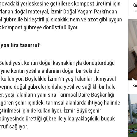
nova’daki yerleşkesine getirilerek kompost üretimi için
Ka
ırlanan doğal materyal, İzmir Doğal Yaşam Parkı’ndan
sa
 gübre ile birleştirilip, sıcaklık, nem ve azot gibi uygun
ak kompost gübreye dönüştürülüyor.
yon lira tasarruf
Belediyesi, kentin doğal kaynaklarıyla dönüştürdüğü
ine kentin yeşil alanlarının doğal bir şekilde
ullanıyor. Böylelikle İzmir’in yeşil alanları, kimyasal
yerine doğal gübrelerle daha yeşil ve sağlıklı bir hale
Ko
er, yeşil alanların yanı sıra Tarımsal Daire Başkanlığı
gören şehir içindeki tarımsal alanlarda ihtiyaç halinde
tirilmesi için de kullanılıyor. İzmir Büyükşehir
bünyesinde ürettiği gübre ile yılda yaklaşık iki buçuk
rruf sağlıyor.