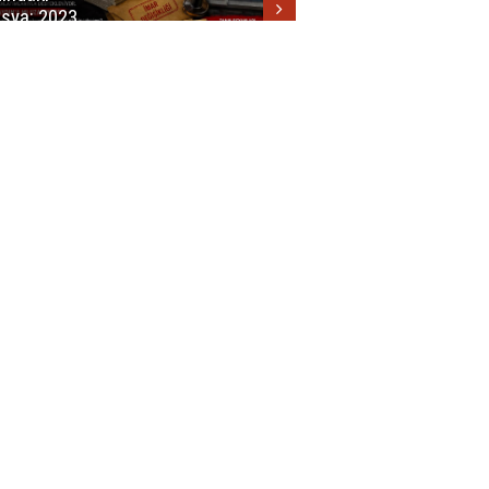
sya: 2023
ar Planları