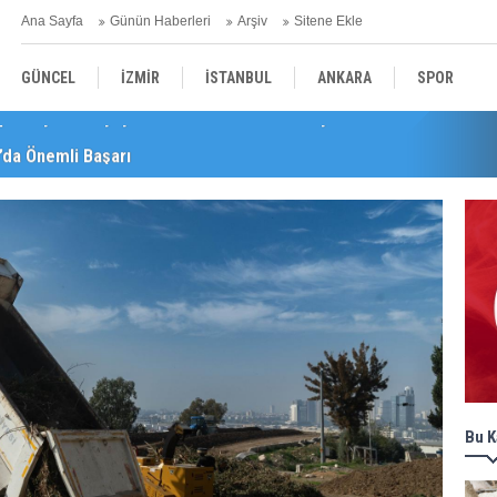
Ana Sayfa
Günün Haberleri
Arşiv
Sitene Ekle
GÜNCEL
İZMİR
İSTANBUL
ANKARA
SPOR
’da Önemli Başarı
YEREL
SAĞLIK
EKONOMİ
POLİTİKA
Bu K