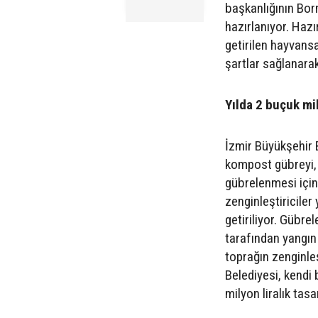
başkanlığının Bor
hazırlanıyor. Haz
getirilen hayvansal
şartlar sağlanar
Yılda 2 buçuk mil
İzmir Büyükşehir 
kompost gübreyi, y
gübrelenmesi için k
zenginleştiriciler 
getiriliyor. Gübrel
tarafından yangın 
toprağın zenginleş
Belediyesi, kendi 
milyon liralık tasa