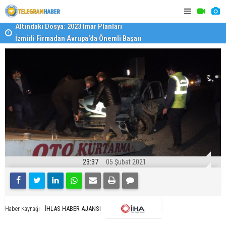
İzmirli Firmadan Avrupa’da Önemli Başarı
Özel Okulla
Devlet Oku
23:37
05 Şubat 2021
İHLAS HABER AJANSI
Haber Kaynağı