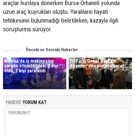
araçlar hurdaya dönerken Bursa-Orhaneli yolunda
uzun araç kuyrukları oluştu. Yaralıların hayati
tehlikesinin bulunmadığı belirtilirken, kazayla ilgili
soruşturma sürüyor.
Önceki ve Sonraki Haberler
Manisa'da iş makinesine
İYİ Parti Genel Başkanı
çarpan otomobildeki 2 kişi
Akşener'den esnaf ziyareti
öldü, 2 kişi yaralandı
HABERE
YORUM KAT