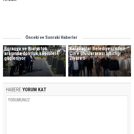
Önceki ve Sonraki Haberler
Bornova ve Białystok
Karabağlar Belediyesi’nden
arasında dostluk köprüleri
Çin’e Uluslararası İşbirliği
güçleniyor
Ziyareti
HABERE
YORUM KAT