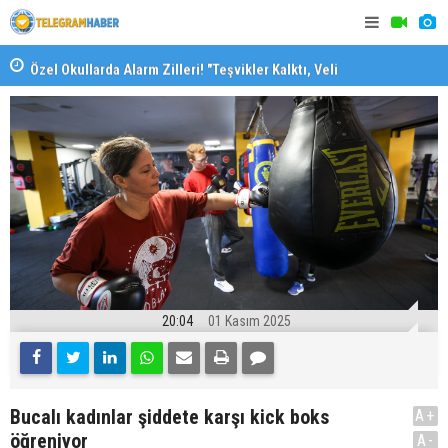
Özel Okullarda Alarm Zilleri! "Teşvikler Kalktı, Veli
"Toprağını
Devlet Okuluna Yöneldi"
20:04
01 Kasım 2025
Bucalı kadınlar şiddete karşı kick boks
A+
öğreniyor
A-