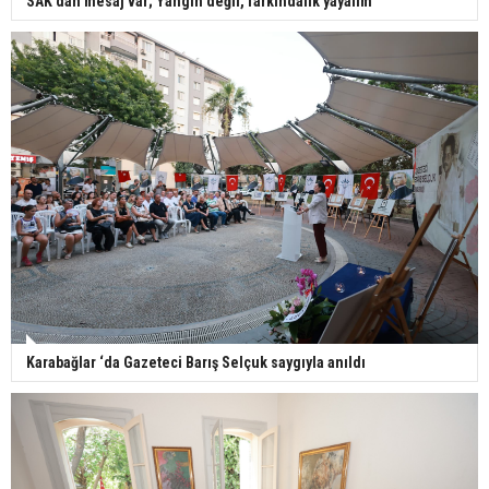
SAK’dan mesaj var; Yangın değil, farkındalık yayalım
Karabağlar ‘da Gazeteci Barış Selçuk saygıyla anıldı