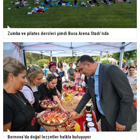
Zumba ve pilates dersleri şimdi Buca Arena Stadı’nda
Bornova’da doğal lezzetler halkla buluşuyor