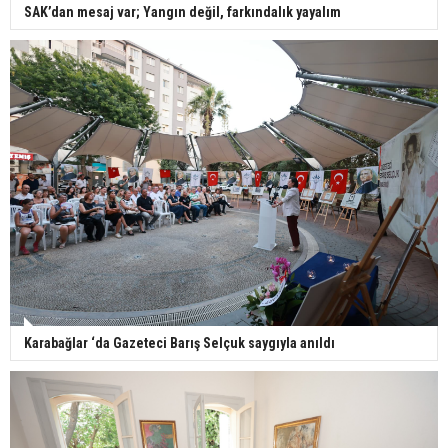
SAK’dan mesaj var; Yangın değil, farkındalık yayalım
Karabağlar ‘da Gazeteci Barış Selçuk saygıyla anıldı