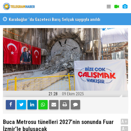
Karabağlar ‘da Gazeteci Barış Selçuk saygıyla anıldı
Konaklı ka
21:28
09 Ekim 2025
Buca Metrosu tünelleri 2027’nin sonunda Fuar
A+
İzmir’le buluşacak
A-