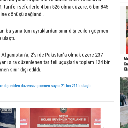
9, tarifeli seferlerle 4 bin 526 olmak üzere, 6 bin 845
rine dönüşü sağlandı.
an bu yana tüm uyruklardan sınır dışı edilen göçmen
 ulaştı.
i Afganistan'a, 2'si de Pakistan'a olmak üzere 237
Me
yanı sıra düzenlenen tarifeli uçuşlarla toplam 124 bin
Ça
n sınır dışı edildi.
Ki
ınır dışı edilen düzensiz göçmen sayısı 21 bin 211'e ulaştı