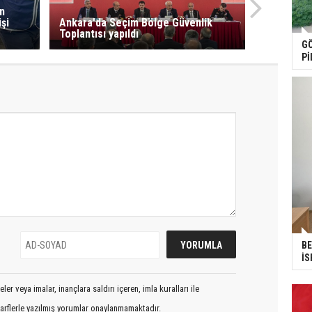
n
şi
Ankara'da Seçim Bölge Güvenlik
Toplantısı yapıldı
GÖ
Pİ
BE
İS
er veya imalar, inançlara saldırı içeren, imla kuralları ile
arflerle yazılmış yorumlar onaylanmamaktadır.