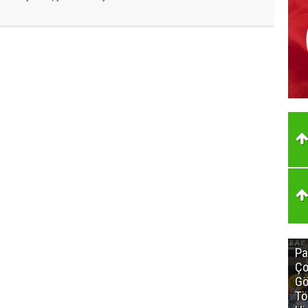
Pa
Ço
Gö
Tö