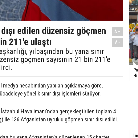
r dışı edilen düzensiz göçmen
A+
in 211'e ulaştı
A-
aşkanlığı, yılbaşından bu yana sınır
üzensiz göçmen sayısının 21 bin 211'e
irdi.
Pa
Hi
al medya hesabından yapılan açıklamaya göre,
adeleye yönelik sınır dışı işlemleri sürüyor.
İstanbul Havalimanı'ndan gerçekleştirilen toplam 4
) ile 136 Afganistan uyruklu göçmen sınır dışı edildi.
İn
ndan bu yana Afganistan'a düzenlenen 15 charter