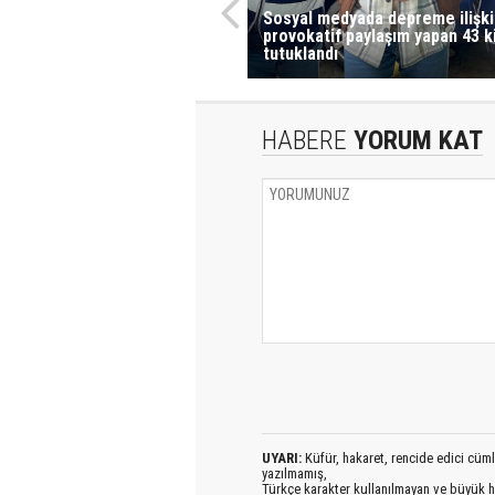
Sosyal medyada depreme ilişki
provokatif paylaşım yapan 43 ki
tutuklandı
HABERE
YORUM KAT
UYARI:
Küfür, hakaret, rencide edici cümlel
yazılmamış,
Türkçe karakter kullanılmayan ve büyük h