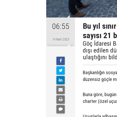
Bu yıl sını
06:55
sayısı 21 b
14 Mart 2023
Göç İdaresi B
dışı edilen d
ulaştığını bild
Başkanlığın sosy
düzensiz göçle müc
Buna göre, bugün 
charter (özel uçuş
Uçuşlarla yılbaşı