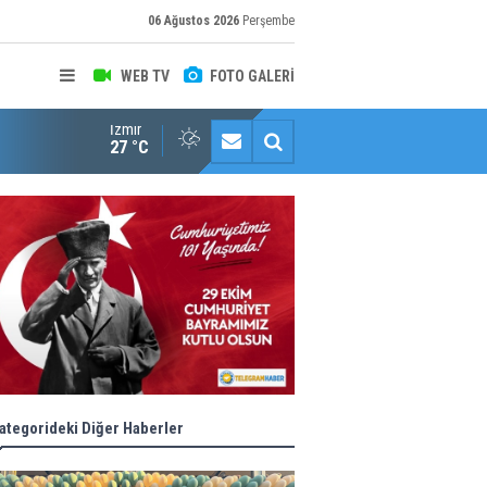
06 Ağustos 2026
Perşembe
WEB TV
FOTO GALERİ
İzmir
Halk istedi, ESHOT düzenledi
27 °C
ategorideki Diğer Haberler