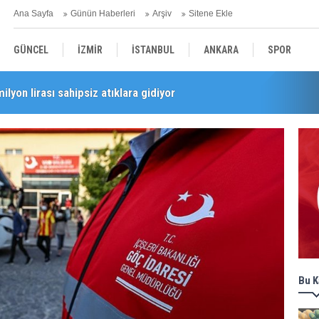
Ana Sayfa
Günün Haberleri
Arşiv
Sitene Ekle
GÜNCEL
İZMİR
İSTANBUL
ANKARA
SPOR
milyon lirası sahipsiz atıklara gidiyor
i’nde esnaf turu
YEREL
SAĞLIK
EKONOMİ
POLİTİKA
Bu K