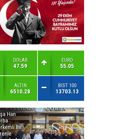
DOLAR
EURO
47.59
55.05
ALTIN
BIST 100
6510.28
13703.13
şa Han
İnsan En Çok
rba
Açamadığı
rkemli Bir
Kapıları
renle
Hatırlar