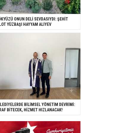
KYÜZÜ ONUN DELİ SEVDASIYDI: ŞEHİT
LOT YÜZBAŞI HAYYAM ALİYEV
LEDİYELERDE BİLİMSEL YÖNETİM DEVRİMİ:
RAF BİTECEK, HİZMET HIZLANACAK!