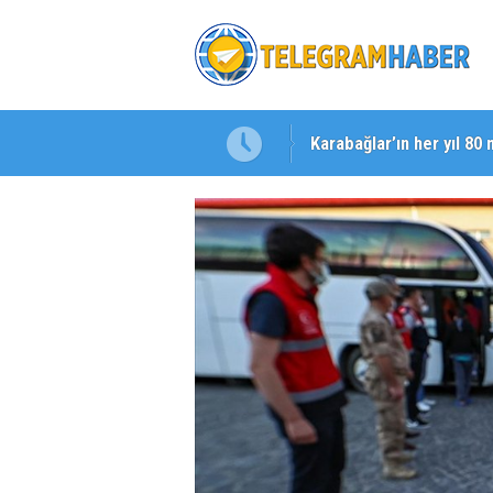
Karabağlar’ın her yıl 80 
Başkan Eşki’den Çamdib